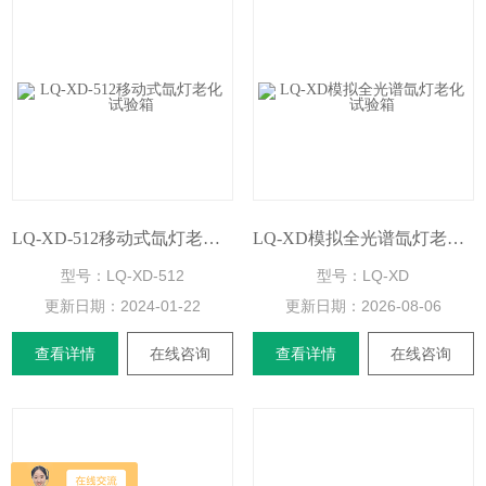
LQ-XD-512移动式氙灯老化试验箱
LQ-XD模拟全光谱氙灯老化试验箱
型号：LQ-XD-512
型号：LQ-XD
更新日期：
2024-01-22
更新日期：
2026-08-06
查看详情
在线咨询
查看详情
在线咨询