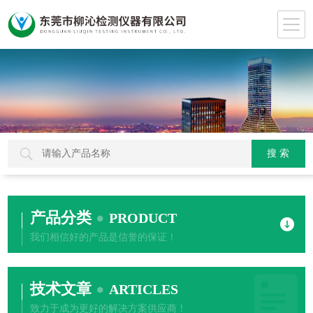
产品分类
PRODUCT
我们相信好的产品是信誉的保证！
技术文章
ARTICLES
致力于成为更好的解决方案供应商！