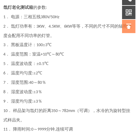
氙灯老化测试箱
的参数
:
． 电源：三相五线
1
380V/50Hz
． 氙灯功率有：
、
、
等等，不同的尺寸不同的辐照强
2
3KW
4.5KW
6KW
度会配用不同功率的灯管。
． 黑板温度计：
±
℃
3
100
3
． 温度范围：室温
℃～
℃
4
+10
80
． 温度波动度：±
℃
5
0.5
． 温度均匀度
±
℃
6
:
2
． 湿度范围
～
％
7
:40
80
． 湿度波动度
±
％
8
:
3
． 湿度均匀度
±
％
9
:
3
． 样品架与氙灯的距离
～
（可调），水冷的为旋转型挂
10
350
782mm
式样品夹。
． 降雨时间
～
分钟
连续可调
11
:0
9999
,