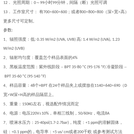
． 光照周期：
～
小时
分钟，间隔（断）光照可调
12
0
99
99
． 工作室尺寸： 有
×
×
；或者
×
×
（深×宽×高）
13
700
600
600
800
800
800
更多尺寸可定制。
参数
:
、辐照强度：低
高
1
: 0.35 W/m2 (UVA, UVB)
: 1.4 W/m2 (UVA), 1.23
W/m2 (UVB)
、辐射均匀度：覆盖怎个样品表面的
2
4%
、黑板温度范围：紫外线阶段 –
°
°
冷凝阶段 –
3
BPT 35-80
C (95-176
F)
°
°
BPT 35-60
C (95-140
F)
、样品容量：
个
在
个样品夹上或摆放在
×
×
（
4
48
+BPT
24
1140
640
690
D
宽×
深×
高的样品隔层上。
W
H
、重量：
左右，视选配件情况而定
5
150KG
、电源：电压
±
，单相三线制，
，电流
6
220V
10%
50/60Hz
8A
、喷淋水压力：
，纯度：
的溶解固体，
7
25-40psi(1.7-2.7bar)
<1 ppm
硅：
的，电导率：
或者
千欧 或参考测试方法
<0.1 ppm
<5 us/ cm
200