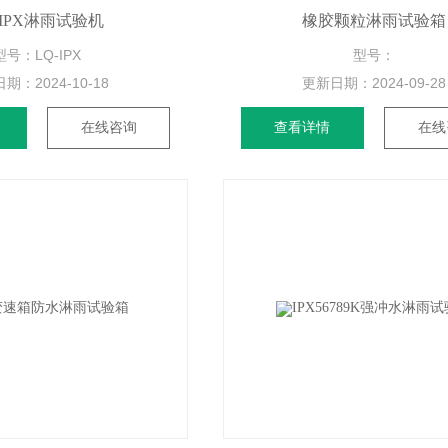
-IPX淋雨试验机
橡胶颗粒淋雨试验箱
型号：LQ-IPX
型号：
日期：
2024-10-18
更新日期：
2024-09-28
在线咨询
查看详情
在线