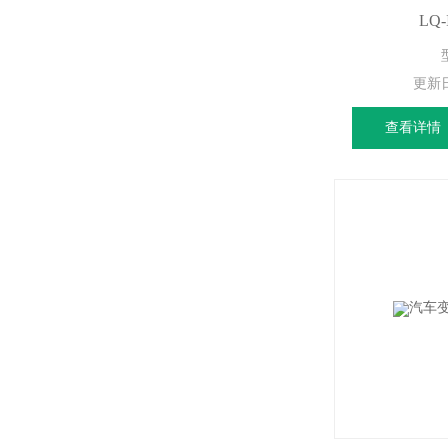
LQ
更新
查看详情