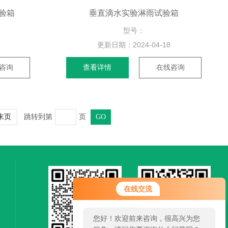
试验箱
垂直滴水实验淋雨试验箱
型号：
更新日期：
2024-04-18
咨询
查看详情
在线咨询
跳转到第
页
末页
在线交流
您好！欢迎前来咨询，很高兴为您