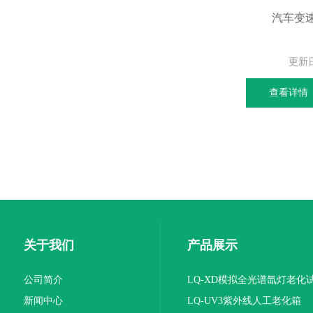
汽车变
更新
查看详情
关于我们
产品展示
公司简介
LQ-XD模拟全光谱氙灯老化
新闻中心
LQ-UV3紫外线人工老化箱