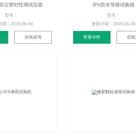
防尘密封性测试仪器
IPX防水等级试验箱
型号：
型号：
日期：
2025-06-04
更新日期：
2025-05-30
在线咨询
查看详情
在线