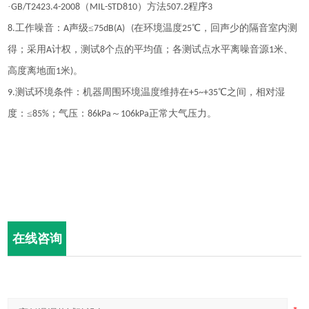
·
（
）方法
程序
GB/T2423.4-2008
MIL-STD810
507.2
3
工作噪音
：
声级≤
在环境温度
℃，回声少的隔音室内测
8
.
A
75dB(A) (
25
得；采用
计权，测试
个点的平均值；各测试点水平离噪音源
米、
A
8
1
高度离地面
米
。
1
)
测试环境条件
：
机器周围环境温度维持在
℃之间，相对湿
9
.
+5~+35
度：≤
；气压：
～
正常大气压力。
85%
86kPa
106kPa
在线咨询