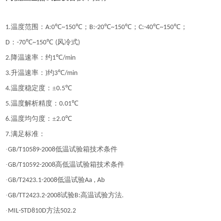
温度范围：
℃
℃；
℃
℃；
℃
℃；
1
.
A:0
~150
B:-20
~150
C:-40
~150
：
℃
℃
风冷式
D
-70
~150
(
)
降温速率
：
约
℃
2
.
1
/min
升温速率
：
约
℃
3
.
)
3
/min
温度稳定度
：
±
℃
4
.
0.5
温度解析精度
：
℃
5
.
0.01
温度均匀度
：
±
℃
6
.
2.0
满足标准
：
7
.
·
低温试验箱技术条件
GB/T10589-2008
·
高低温试验箱技术条件
GB/T10592-2008
·
低温试验
GB/T2423.1-2008
Aa , Ab
·
试验
高温试验方法
GB/TT2423.2-2008
B:
.
·
方法
MIL-STD810D
502.2