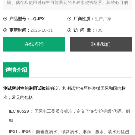
输、储存和使用过程中可能遇到的各种水侵害场景。其核心目的
是验证产品的外壳密封性能（IP防护等级），确保产品在恶劣环
境下仍能正常工作，防止因水分侵入而导致的短路、腐蚀或功能
产品型号：LQ-IPX
厂商性质：
生产厂家
失效。
更新时间：
2025-10-31
访 问 量：
705
在线咨询
联系我们
详情介绍
测试密封性的淋雨试验箱
的设计和测试方法严格遵循国际和国内标
准，常见的包括：
IEC 60529：
国际电工委员会标准，定义了“IP防护等级"代码。例
如：
IPX1 - IPX6：
防垂直滴水、倾斜滴水、淋雨、溅水、喷水到猛烈