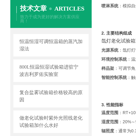
喷淋系统
：模拟自
技术文章
ARTICLES
致力于成为更好的解决方案供应
商！
2. 主要结构组成
氙灯老化试验箱
恒温恒湿可调恒温箱的蒸汽加
湿法
光源系统
：氙灯灯
环境控制系统
：温
800L恒温恒湿试验箱进驻宁
样品架
：可调节角
波吉利罗佑实验室
智能控制系统
：触
复合盐雾试验箱价格较高的原
因
3. 性能指标
温度范围
：RT+
做老化试验时紫外光照线老化
湿度范围
：20%
试验箱加什么水好
辐照度
：通常为0.3