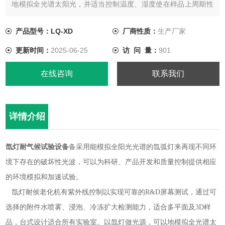
地模拟全光谱太阳光，并适当控制温度、湿度使在样品上周期性
的产生降水，来全面获得阳光潮湿及温度对高分子材料的破坏影
响结果（材料老化包括褪色、失光、强度降低、开裂、剥落、粉
产品型号：LQ-XD
厂商性质：
生产厂家
化和氧化等）。
更新时间：
2025-06-25
访 问 量：
901
在线咨询
联系我们
详情介绍
氙灯耐气候试验设备
备采用能模拟全阳光光谱的氙弧灯来再现不同环
境下存在的破坏性光波，可以为科研、产品开发和质量控制提供相应
的环境模拟和加速试验。
氙灯耐侯老化机有紫外线控制以实现可靠的R&D屏幕测试，通过可
选择的附件水喷雾、浸泡、冷冻扩大检测能力，适合多平面及3D样
品，台式设计适合所有实验室。以氙灯做光源，可以地模拟全光谱太