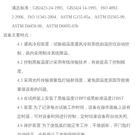
满足标准：
GB2423-24-1995
、
GB2424.14-1995
、
ISO 4892-
2:2006
、
ISO 11341-2004
、
ASTM G155-05a
、
ASTM D2565-99
、
ASTM D4459-06
、
ASTM D6695-03b
设备主要特点：
4.
1
通风冷却装置：试验箱温度通风冷却系统由温控仪自动控
制，箱内采用制冷系统降温。
4.
2
控制黑板温度计采用有线传输技术，有效提高了控制精
度。
4.
3
采用光纤传输测量氙灯辐射强度，避免因温度原因导致测
量值误差的问题。
4.
4
在试样架上安装了黑板温度计
BPT
或黑标准温度计
BST.
4.
5
装置
:
为了记录每次试验工作时间，设备在操作面板上设有
定时器，可对设备时间进行控制，定时结束设备即自动关闭。
4.
6
保护装置
:
为了使氙弧灯能正常工作，不致损坏，开门氙灯
自动熄灭，全机停止工作的保护设施。