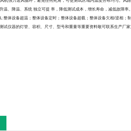
送风机强力送风循环，避免任何死角，可使测试区域内温度分布均匀。风
升温、降温、系统 独立可提 率，降低测试成本，增长寿命，减低故障率
置L:整体设备超温；整体设备定时；整体设备超载；整体设备欠相/逆相
测试仪器的灯管、容积、尺寸、型号和重量等重要资料敬可联系生产厂家