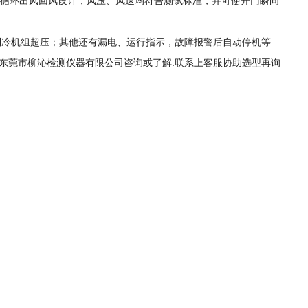
路循环出风回风设计，风压、风速均符合测试标准，并可使开门瞬间
。
；制冷机组超压；其他还有漏电、运行指示，故障报警后自动停机等
东莞市柳沁检测仪器有限公司咨询或了解.联系上客服协助选型再询