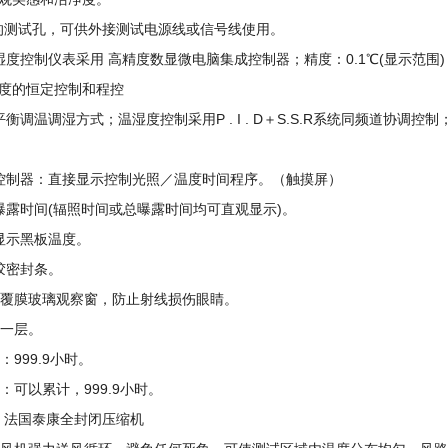
m的测试孔，可供外接测试电源线或信号线使用。
度控制仪表采用 高精度数显微电脑集成控制器；精度：0.1℃(显示范围)；分
度的恒定控制和程控
衡调温调湿方式；温湿度控制采用P . I . D＋S.S.R系统同频道协
控制器：直接显示控制光照／温度时间程序。（触摸屏）
曝露时间(辐照时间或总曝露时间均可直观显示)。
显示黑板温度。
胶密封条。
有覆膜玻璃观察窗，防止射线损伤眼睛。
架一层。
：999.9小时。
：可以累计，999.9小时。
装 法国泰康全封闭压缩机