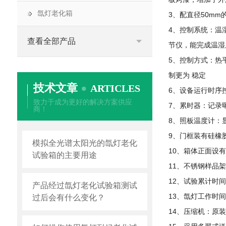
氙灯老化箱
3、配直径50m
4、控制系统：温湿
查看全部产品
节仪，能完成温湿
5、控制方式：热平
制更为 稳定
技术文章
ARTICLES
6、设备运行时序
致力于成为更好的解决方案供应
7、累时器：记录
商！
8、照板温度计：
9、门框装有硅橡
模拟全光谱太阳光的氙灯老化
10、箱体正面设
试验箱的主要用途
11、不锈钢样品
12、试验累计时间
产品经过氙灯老化试验箱测试
13、氙灯工作时间
过后会有什么变化？
14、压缩机：原