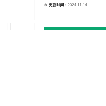
更新时间：
2024-11-14
在线咨询
试验箱
是根据用户要求，参照GB2423[1].02高温试验方法、GB2423[
车）、船舶、电子、通讯等科研及生产单位提供温度变化环境，供用户对
的行为作出评价。是新产品研制、样机试验、产品合格鉴定试验全过的重
试验箱
特点：
结构设计合理，制造工艺规范，外观美观、大方。
主要功能元器件均采用世界配置（含金量高）、技术原理可靠、噪音与节