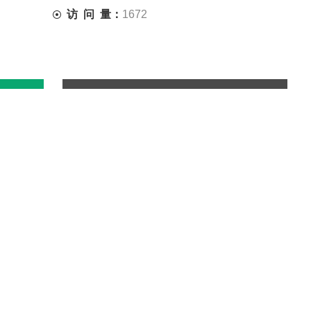
访 问 量：
1672
联系我们
1].01低温试验方法相应技术条件制造。主要为航天、航空、石油、化工、
整机（或部件）、电器、仪器、材料等作温度试验，以便考核试品
要实验手段
能得到良好控制——其性能可替代国外同类产品。