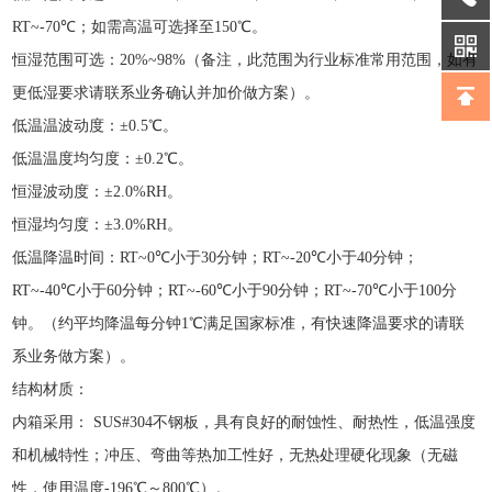
RT~-70℃；如需高温可选择至150℃。
恒湿范围可选：
20%~98%（备注，此范围为行业标准常用范围，如有
更低湿要求请联系业务确认并加价做方案）。
低温温波动度：
±0.5℃。
低温温度均匀度：
±0.2℃。
恒湿波动度：
±2.0%RH。
恒湿均匀度：
±3.0%RH。
低温降温时间：
RT~0℃小于30分钟；RT~-20℃小于40分钟；
RT~-40℃小于60分钟；RT~-60℃小于90分钟；RT~-70℃小于100分
钟。（约平均降温每分钟1℃满足国家标准，有快速降温要求的请联
系业务做方案）。
结构材质：
内箱采用：
SUS#304不钢板，具有良好的耐蚀性、耐热性，低温强度
和机械特性；冲压、弯曲等热加工性好，无热处理硬化现象（无磁
性，使用温度-196℃～800℃）。