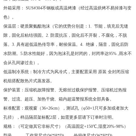
外箱采用：
SUS#304不钢板或高温烤漆（经过高温烘烤不易掉漆与变
色）。
保温层：
硬质聚氨酯泡沫（
它的优势分别是：
1. 节能，填充后无缝
隙，固化后粘结强固。2. 防震抗压，固化后不开裂，不腐化，不脱
落。3. 具有超低温热传导率，耐候保温。4. 绝缘，隔音，固化后防
水防潮。5.防水性能好，因为泡沫孔是封闭的，封闭率达95% ,雨水不
会从孔间渗过去）。
低温制冷系统：制冷方式为风冷式，主要配置采用
原装
全封闭压缩
机组搭配散热片式蒸发器。
保护装置：压缩机故障报警、无熔丝过载保护报警、压缩机过热报
警、过流、超压、加热干烧、箱内超温警报系统全部具备。
标准配置：观视窗（
36×26cm），测试孔（φ50×1只可多加或者加大
孔径），样品隔层架标配2层，如需更多层请下订单时注明。
规格：（可定做其它非标尺寸）（高温固定
+150℃,湿度20%-98%）
型号
工作室尺寸
(W*H*D)
外箱体尺寸
(W*H*D)