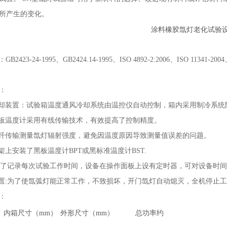
所产生的变化。
：
GB2423-24-1995
、
GB2424.14-1995
、
ISO 4892-2:2006
、
ISO 11341-2004
：
却装置：试验箱温度通风冷却系统由温控仪自动控制，箱内采用制冷系统
板温度计采用有线传输技术，有效提高了控制精度。
纤传输测量氙灯辐射强度，避免因温度原因导致测量值误差的问题。
架上安装了黑板温度计
BPT
或黑标准温度计
BST.
了记录每次试验工作时间，设备在操作面板上设有定时器，可对设备时间
置
:
为了使氙弧灯能正常工作，不致损坏，开门氙灯自动熄灭，全机停止工
：
内箱尺寸（
mm
）
外形尺寸（
mm
）
总功率约