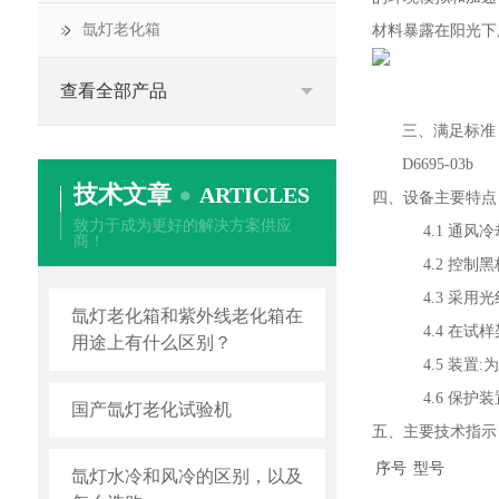
氙灯老化箱
材料暴露在阳光下
查看全部产品
三、满足标准
D6695-03b
技术文章
ARTICLES
四、设备主要特点
致力于成为更好的解决方案供应
4.
1
通风冷
商！
4.
2
控制黑
4.
3
采用光
氙灯老化箱和紫外线老化箱在
4.
4
在试样
用途上有什么区别？
4.
5
装置
:
为
4.
6
保护装
国产氙灯老化试验机
五、主要技术指示
序号
型号
氙灯水冷和风冷的区别，以及