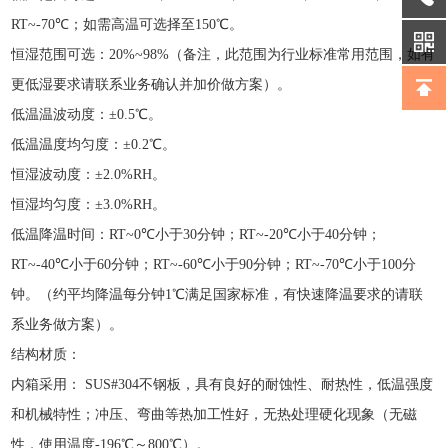
RT~-70℃；如需高温可选择至150℃。
恒湿范围可选：
20%~98%（备注，此范围为行业标准常用范围，如有
更低湿要求请联系业务确认并加价做方案）。
低温温波动度：
±0.5℃。
低温温度均匀度：
±0.2℃。
恒湿波动度：
±2.0%RH。
恒湿均匀度：
±3.0%RH。
低温降温时间：
RT~0℃小于30分钟；RT~-20℃小于40分钟；
RT~-40℃小于60分钟；RT~-60℃小于90分钟；RT~-70℃小于100分
钟。（约平均降温每分钟1℃满足国家标准，有快速降温要求的请联
系业务做方案）。
结构材质：
内箱采用：
SUS#304不钢板，具有良好的耐蚀性、耐热性，低温强度
和机械特性；冲压、弯曲等热加工性好，无热处理硬化现象（无磁
性，使用温度-196℃～800℃）。