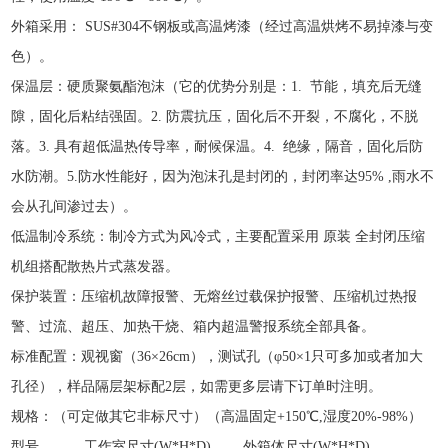
外箱采用：
SUS#304不钢板或高温烤漆（经过高温烘烤不易掉漆与变
色）。
保温层：
硬质聚氨酯泡沫（
它的优势分别是：
1. 节能，填充后无缝
隙，固化后粘结强固。2. 防震抗压，固化后不开裂，不腐化，不脱
落。3. 具有超低温热传导率，耐候保温。4. 绝缘，隔音，固化后防
水防潮。5.防水性能好，因为泡沫孔是封闭的，封闭率达95% ,雨水不
会从孔间渗过去）。
低温制冷系统：制冷方式为风冷式，主要配置采用
原装
全封闭压缩
机组搭配散热片式蒸发器。
保护装置：压缩机故障报警、无熔丝过载保护报警、压缩机过热报
警、过流、超压、加热干烧、箱内超温警报系统全部具备。
标准配置：观视窗（
36×26cm），测试孔（φ50×1只可多加或者加大
孔径），样品隔层架标配2层，如需更多层请下订单时注明。
规格：（可定做其它非标尺寸）（高温固定
+150℃,湿度20%-98%）
型号
工作室尺寸
(W*H*D)
外箱体尺寸
(W*H*D)