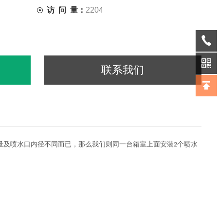
访 问 量：
2204
联系我们
量及喷水口内径不同而已，那么我们则同一台箱室上面安装
个喷水
2