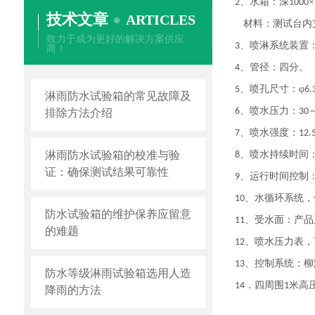
、水箱：深
2
1000
技术文章
ARTICLES
材料：测试台内
致力于成为更好的解决方案供应
、喷淋系统装置
3
商！
、管径：四分。
4
、喷孔尺寸：φ
5
6
淋雨防水试验箱的常见故障及
、喷水压力：
6
30
排除方法介绍
、喷水强度：
7
12.
淋雨防水试验箱的校准与验
、喷水持续时间
8
证：确保测试结果可靠性
、运行时间控制
9
、水循环系统，
10
防水试验箱的维护保养应留意
、受水面：产品
11
的难题
、喷水压力表，
12
、控制系统：柳
13
防水等级淋雨试验箱选用人造
．四周围
米高
14
1
降雨的方法