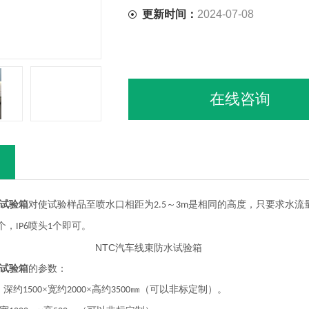
更新时间：
2024-07-08
在线咨询
水试验箱
对使试验样品至喷水口相距为
～
是相同的高度，只要求水流
2.5
3m
个，
喷头
个即可。
IP6
1
水试验箱
的参数：
：深约
×宽约
×高约
㎜（可以非标定制）。
1500
2000
3500