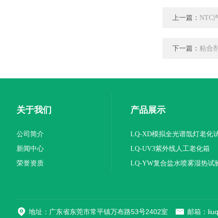
上一篇：
NT
下一篇：
粘合
关于我们
产品展示
公司简介
LQ-XD模拟全光谱氙灯老化
新闻中心
LQ-UV3紫外线人工老化箱
荣誉资质
LQ-YW复合盐水喷雾湿热试
地址：广东省东莞市常平镇万布路53号2402室
邮箱：liuqi