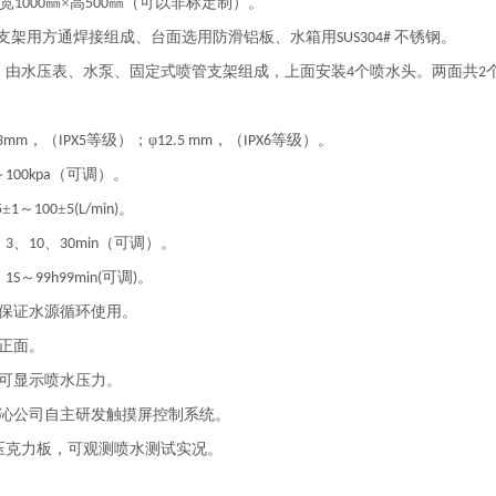
×宽
㎜×高
㎜（可以非标定制）。
1000
500
支架用方通焊接组成、台面选用防滑铝板、水箱用
不锈钢。
SUS304#
：由水压表、水泵、固定式喷管支架组成，上面安装
个喷水头。两面共
4
2
，（
等级）；φ
，（
等级）。
.3mm
IPX5
12.5 mm
IPX6
～
（可调）。
100kpa
±
～
±
。
5
1
100
5(L/min)
：
、
、
（可调）。
3
10
30min
：
～
可调
。
1S
99h99min(
)
保证水源循环使用。
正面。
可显示喷水压力。
沁公司自主研发触摸屏控制系统。
压克力板，可观测喷水测试实况。