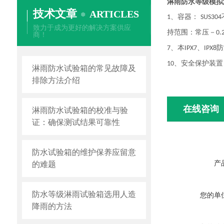
淋雨防水等级模拟
技术文章
ARTICLES
、容器：
1
SUS304
致力于成为更好的解决方案供应
持范围：常压－
0.
商！
、本
、
防
7
IPX7
IPX8
、安全保护装置
10
淋雨防水试验箱的常见故障及
排除方法介绍
在线咨询
淋雨防水试验箱的校准与验
证：确保测试结果可靠性
防水试验箱的维护保养应留意
产
的难题
防水等级淋雨试验箱选用人造
您的单
降雨的方法