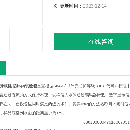
更新时间：
2023-12-14
在线咨询
测试机 防淋雨试验箱
是置根据
《外壳防护等级（
）代码》标准
GB4208
IP
置通过溢流的方式保持不变，试样浸入水深通过编码器计数，数字显示浸
择在同一台设备里同时满足两级的条件。其实
的方法名称叫：短时浸
IPX7
，样品底部到水面的距离至少为
。
1m