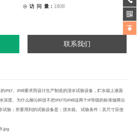
访 问 量：
1808
联系我们
中的
、
要求而设计生产制造的浸水试验设备，贮水箱上液面
IPX7
IPX8
水深度。为什么柳沁科技不把
与
这两个
等级的标准做两台
IPX7
IPX8
IP
水试验；所要用到的试验设备是：浸水箱。
试验条件：其尺寸应使