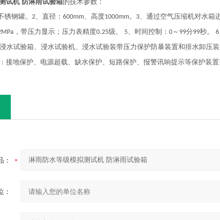
测试机 防淋雨试验箱
的技术参数：
不锈钢罐。
、直径：
、高度
。
、通过空气压缩机对水箱
2
600mm
1000mm
3
，带压力显示；压力表精度
级。
、时间控制：
～
分
秒。
2MPa
0.25
5
0
99
99
6
浸水试验箱、浸水试验机、浸水试验装带压力保护防暴装置和排水卸压装
：接地保护、电源超载、缺水保护、短路保护、报警讯响提示等保护装置
品：
位：