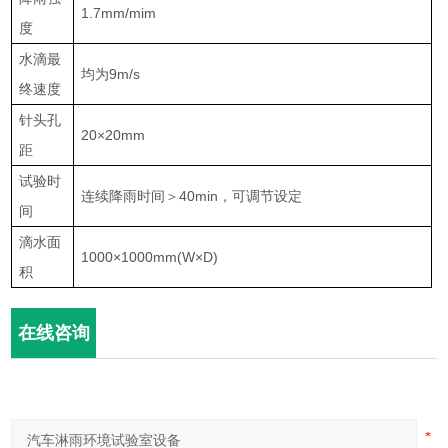
1.7mm/mim
度
水滴最
均为9m/s
终速度
针头孔
20×20mm
距
试验时
连续降雨时间＞40min，可调节设定
间
滴水面
1000×1000mm(W×D)
积
在线咨询