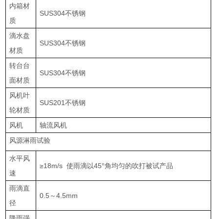
内箱材
SUS304不锈钢
质
滴水盘
SUS304不锈钢
材质
转台台
SUS304不锈钢
面材质
风机叶
SUS201不锈钢
轮材质
风机
轴流风机
风源淋雨试验
水平风
≥18m/s 使雨滴以45°角均匀的吹打被试产品
速
雨滴直
0.5～4.5mm
径
降雨强