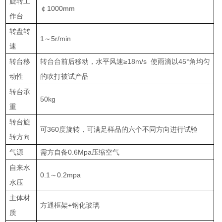
旋转工
￠1000mm
作台
转盘转
1～5r/min
速
转台移
转台台前后移动，水平风速≥18m/s 使雨滴以45°角均匀
动性
的吹打被试产品
转台承
50kg
重
转台旋
可360度旋转，可满足样品的六个不同方向进行试验
转方向
气源
需方自备0.6Mpa压缩空气
自来水
0.1～0.2mpa
水压
主体材
方通框架+钢化玻璃
质