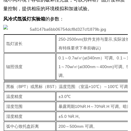
量控制，提供相应的环境模拟和加速试验。
风冷式氙弧灯实验箱
的参数：
250-2500nm(软件支持与显示,实
氙灯波长
有特殊要求下单前确认)
0.1～0.7w/㎡(at340nm）可调。0.1～1.
辐照强度
1～70w/㎡(at300nm～400nm)可调。50
调。
黑板（BPT）或黑标（BST）温度范围:（室温+10℃）～100℃ 可调
温度精度
±3.0℃
湿度范围
暴露周期10%R.H～70%R.H 可调。暗周
湿度精度
±5.0 %R.H。
弧中心致托盘距离
200～500mm 可调。