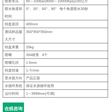
喷射水压
80～100bar(8000～10000Kpa)100公斤
喷水角度和
0°、30°、60°、90° 每个角度喷水30秒
时间
转盘直径
400mm
测试样品最
350*350*350mm
大尺寸
转盘承重
20kg
喷嘴
304材质 4个
喷嘴孔径
1.6mm
转盘转速
1-7r/min
受水面方向
产品正面
水循环系统
保证水源循环使用
运行时间
1～9999min(可调)
在线咨询