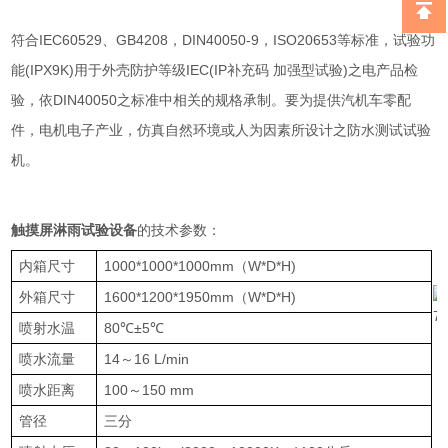
符合IEC60529、GB4208，DIN40050-9，ISO20653等标准，试验功
能(IPX9K)用于外壳防护等级IEC(IP补充码 加强型试验)之电产品检
验，依DIN40050之标准中相关的规格承制。要为提供汽机车零配
件，电机电子产业，仿真自然环境或人为因素所设计之防水测试试验
机。
触摸屏淋雨试验设备
的技术参数：
内箱尺寸
1000*1000*1000mm（W*D*H)
外箱尺寸
1600*1200*1950mm（W*D*H)
喷射水温
80℃±5℃
喷水流量
14～16 L/min
喷水距离
100～150 mm
管径
三分