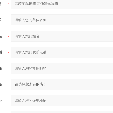
品：
位：
名：
话：
箱：
份：
址：