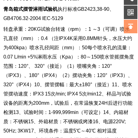
青岛箱式摆管淋雨试验机
执行标准GB2423,38-90、
GB4706.32-2004 IEC-5129
转盘承重：20KG试验台转速（rpm）：1 ～3（可调）喷水
孔直径（mm）：0.4 （注IPX4K采用0.8MM针头，水压大约
为400kpa）喷水孔径间距（mm）：50每个喷水孔的流量：
0.07 L/min +5%淋雨水压（Kpa）：80～150喷水管摇摆角度
范围：120°、 320°（接近）（1）喷嘴夹角：120°
（IPX3）、180°（IPX4）（2）摆动夹角：120°（IPX3）、
320°（IPX4）10、摆管摆幅：最大±180°（接近）11、喷水
管摆动速度：IPX3 15次/min; IPX4 5次/min12、样品与试验
设备的距离为200mm，试验后，在常温恢复24H后进行功能
检测13、试验时间：1-999,999min（可设定）14、内箱材
质：不锈钢15、外箱材质：不锈钢或烤漆16、电源220V;
50Hz; 3KW17、环境条件：温度5℃～40℃ 相对温度