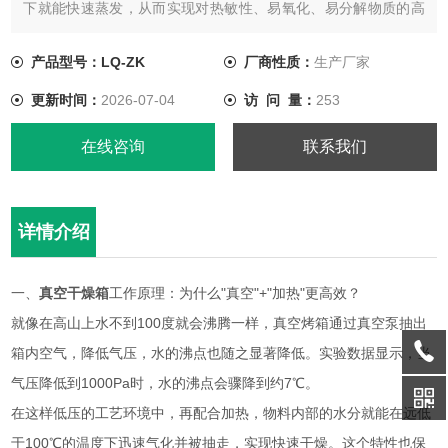
下就能快速蒸发，从而实现对热敏性、易氧化、易分解物质的高
效、温和干燥
产品型号：LQ-ZK
厂商性质：
生产厂家
更新时间：
2026-07-04
访 问 量：
253
在线咨询
联系我们
详情介绍
一、
真空干燥箱
工作原理：为什么"真空"+"加热"更高效？
就像在高山上水不到100度就会沸腾一样，真空烤箱通过真空泵抽出
箱内空气，降低气压，水的沸点也随之显著降低。实验数据显示，当
气压降低到1000Pa时，水的沸点会骤降到约7℃。
在这样低压的工艺环境中，再配合加热，物料内部的水分就能在远低
于100℃的温度下迅速气化并被抽走，实现快速干燥。这个特性也保