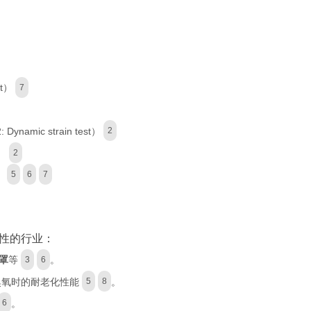
st）
7
2: Dynamic strain test）
2
s）
2
）
5
6
7
性的行业：
罩
等
。
3
6
臭氧时的耐老化性能
。
5
8
。
6