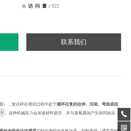
访 问 量：
822
联系我们
置），使试样在测试过程中处于
循环往复的拉伸、压缩、弯曲或扭
。这种机械应力会加速材料疲劳，并与臭氧腐蚀产生协同效应，
6
紫外光吸收法传感器
实时监测箱内臭氧浓度。控制系统（通常是PID