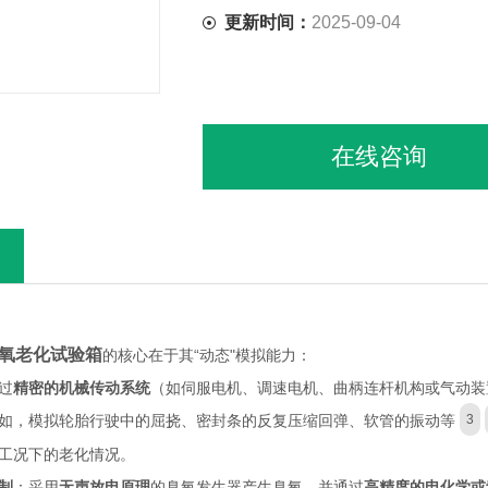
更新时间：
2025-09-04
在线咨询
氧老化试验箱
的
核心在于其“动态"模拟能力：
过
精密的机械传动系统
（如伺服电机、调速电机、曲柄连杆机构或气动装
如，模拟轮胎行驶中的屈挠、密封条的反复压缩回弹、软管的振动等
3
工况下的老化情况。
制
：采用
无声放电原理
的臭氧发生器产生臭氧，并通过
高精度的电化学或