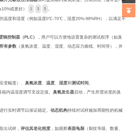
10%或更好）
。
1
3
5
度和湿度（例如温度0℃-70℃，湿度20%-98%RH），以满足不
逻辑控制器（PLC）
，用户可以方便地设置复杂的测试程序（如臭
所有参数
（臭氧浓度、温度、湿度、动态应力曲线、时间等），并
应变幅度）、
臭氧浓度
、
温度
、
湿度
和
测试时间
。
将箱内温湿度调节至设定值。
臭氧发生器
启动，产生所需浓度的臭
进行实时调节以保证稳定。
动态机构
持续对试样施加周期性的机械
取出试样，
评估其老化程度
，如观察
表面龟裂
（裂纹等级、数量、