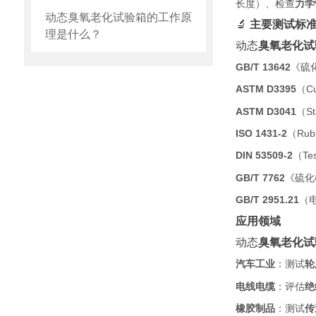
长度）、检查
力学
动态臭氧老化试验箱的工作原
🔬
主要测试标
理是什么？
动态
臭氧老化试
GB/T 13642
《硫
ASTM D3395
（Cus
ASTM D3041
（Sta
ISO 1431-2
（Rubbe
DIN 53509-2
（Test
GB/T 7762
《硫化
GB/T 2951.21
（
应用领域
动态
臭氧老化试
汽车工业
：测试
轮
电线电缆
：评估
绝
橡胶制品
：测试
传