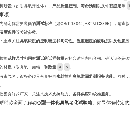
料研发
（如耐臭氧弹性体）、
产品质量控制
、
寿命预测
以及
仲裁鉴定
等
事项
先确定你需要遵循的
测试标准
（如GB/T 13642, ASTM D3395），
湿度条件
等关键参数。
：重点关注
臭氧浓度的控制精度和均匀性
、
温度湿度的波动度
以及
动态应
根据
试样尺寸
和
同时测试的试样数量
选择合适的内箱容积。确认设备是否
的
材质
（耐臭氧，如铝）和
数量
。
4
5
有毒气体，设备必须具有良好的
密封性
和
臭氧泄漏监测报警功能
。同时，
。
信誉良好的厂家，关注其
技术支持能力
、
备件供应
和
校准服务
。
帮助你全面了解
动态型一体化
臭氧老化试验箱
。如果你有特定的