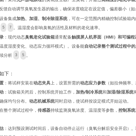
环反馈自动调节臭氧发生器的输出，确保浓度稳定在设定值，偏差极小（如±
设备集成
加热、加湿、制冷除湿系统
，可在一定范围内精确控制试验箱内的温
。温湿度会影响臭氧的活性及材料的老化速率。
5
7
录
：现代动态
臭氧老化试验箱
通常配备
触摸屏人机界面（HMI）和可编程
温度湿度变化、动态应力循环模式）。设备能
自动记录整个测试过程中的
续分析
。
3
5
如下：
置
：将试样安装在
动态夹具
上，设置所需的
动态应力参数
（如拉伸频率、
动
：试验箱关闭后，控制系统开始工作，
加热/制冷系统
和
加湿/除湿系统
确保均匀分布。
动态机械系统
同时启动，使试样按设定模式开始运动。
在整个测试过程中，
传感器
持续监测臭氧浓度、温湿度等参数，
控制系统
估
：达到预设测试时间后，设备自动停止运行（臭氧分解后安全开启）。