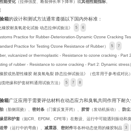
性能变化
（拉伸强度、断裂伸长率下降率）或
其他性能指标
。
准
验箱
的设计和测试方法通常遵循以下国内外标准：
化橡胶耐臭氧老化试验 动态拉伸试验法》
5
6
toms Practice for Rubber-Deterioration-Dynamic Ozone Cracking Te
ndard Practice for Testing Ozone Resistance of Rubber）
5
7
r, vulcanized or thermoplastic - Resistance to ozone cracking - Part 
ing of rubber - Resistance to ozone cracking - Part 2: Dynamic stres
橡胶或热塑性橡胶 耐臭氧龟裂 静态拉伸试验法》（也常用于参考或对比
电缆绝缘和护套材料通用试验方法）
5
7
8
验箱
广泛应用于需要评估材料在动态应力和臭氧共同作用下耐久
胎
（胎侧屈挠）、
密封条
（门窗反复开闭）、
胶管
（发动机振动）、
防尘
缘层和护套
（如CR、EPDM、CPE等）在敷设、运行中可能遇到振动和
送带
（运行中的弯曲）、
减震器
、
密封件
等各种动态使用的橡胶制品
3