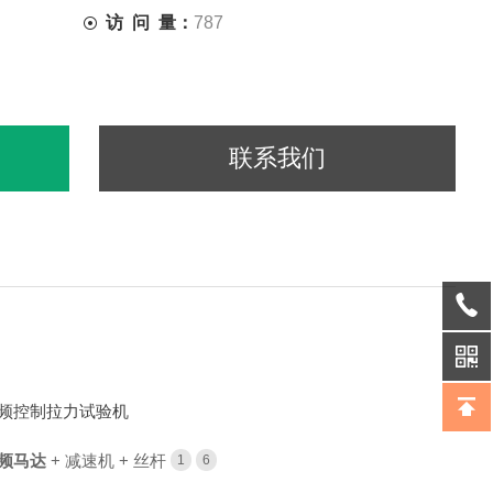
访 问 量：
787
联系我们
频控制拉力试验机
频马达
+ 减速机 + 丝杆
1
6