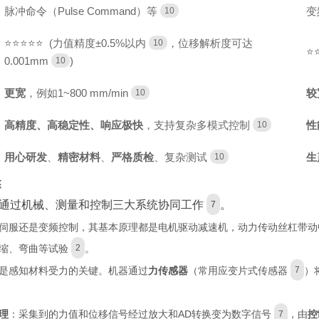
脉冲命令（Pulse Command）等
变
10
⭐⭐⭐⭐⭐ (力值精度±0.5%以内
，位移解析度可达
10
⭐
0.001mm
)
10
更宽
，例如1~800 mm/min
较
10
高精度、高稳定性、响应极快
，支持复杂多模式控制
性
10
用心研发
、
精密材料
、
严格质检
、复杂测试
生
10
述
通过机械、测量和控制三大系统协同工作
。
7
伺服还是变频控制，其基本原理都是电机驱动减速机，动力传动丝杠带动
缩、弯曲等试验
。
2
是感知材料受力的关键。机器通过
力传感器
（常用应变片式传感器
）
7
理
：采集到的力值和位移信号经过放大和AD转换变为数字信号
，由
控
7