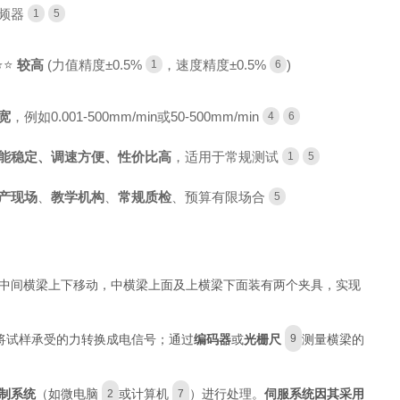
频器
1
5
⭐⭐
较高
(力值精度±0.5%
，速度精度±0.5%
)
1
6
宽
，例如0.001-500mm/min或50-500mm/min
4
6
能稳定、调速方便、性价比高
，适用于常规测试
1
5
产现场
、
教学机构
、
常规质检
、预算有限场合
5
中间横梁上下移动，中横梁上面及上横梁下面装有两个夹具，实现
将试样承受的力转换成电信号；通过
编码器
或
光栅尺
测量横梁的
9
制系统
（如微电脑
或计算机
）进行处理。
伺服系统因其采用
2
7