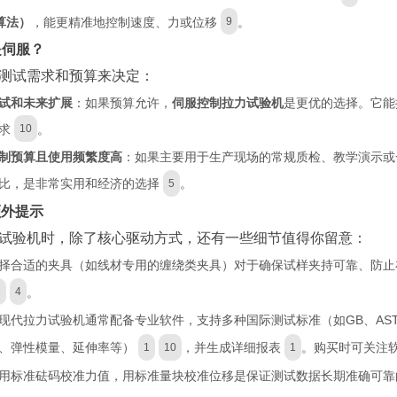
算法）
，能更精准地控制速度、力或位移
。
9
是伺服？
测试需求和预算来决定：
试和未来扩展
：如果预算允许，
伺服控制拉力试验机
是更优的选择。它能
求
。
10
制预算且使用频繁度高
：如果主要用于生产现场的常规质检、教学演示或
比，是非常实用和经济的选择
。
5
额外提示
试验机时，除了核心驱动方式，还有一些细节值得你留意：
择合适的夹具（如线材专用的缠绕类夹具）对于确保试样夹持可靠、防止
。
3
4
现代拉力试验机通常配备专业软件，支持多种国际测试标准（如GB、ASTM
、弹性模量、延伸率等）
，并生成详细报表
。购买时可关注
1
10
1
用标准砝码校准力值，用标准量块校准位移是保证测试数据长期准确可靠