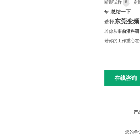
断裂试样
、定
8
💎
总结一下
东莞变频
选择
若你从事
前沿科研
若你的工作重心在
在线咨询
产
您的单