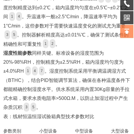
度控制精度达到±0.2℃，箱内温度均匀度在±0.5℃~±0.2℃之
间
。升温速率一般≥2.5°C/min，降温速率平均为
1
4
1°C/min，这些参数对于需要快速温度变化的测试尤为重要
。控制器解析精度高达±0.01%℃，确保了测试条件的
3
5
精确性和可重复性
。
1
2
湿度性能参数
同样关键。标准设备的湿度范围为
20%-98%RH，控制精度为±2.5%RH，箱内湿度均匀度为
±4.0%RH
。湿度控制系统采用平衡调温调湿方式
1
4
7
（BTHC），结合PID智能调节算法，确保在各种温度条件下
都能精确控制湿度水平。供水系统采用内置30Kg容量的手拉
式水箱，要求水质电阻率>500Ω.M，以防止加湿过程中产生
杂质沉积
。
3
5
表：线材恒温恒湿试验箱典型技术参数对比
参数类别
小型设备
中型设备
大型设备