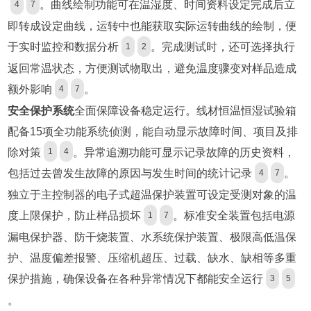
。曲线绘制功能可在温湿度、时间资料设定完成后立
4
7
即转成设定曲线，运转中也能获取实际运转曲线的绘制，便
于实时监控和数据分析
。完成测试时，还可选择执行
1
2
返回常温状态，方便测试物取出，避免温度骤变对样品造成
额外影响
。
4
7
安全保护系统
全面保障设备稳定运行。线材恒温恒湿试验箱
配备15项全功能系统侦测，能自动显示故障时间、项目及排
除对策
。异常追溯功能可显示记录故障的历史资料，
1
4
包括过去曾发生故障的原因与发生时间的统计记录
。
4
7
独立于主控制器的电子式超温保护装置可设定受测对象的温
度上限保护，防止样品损坏
。标准安全装置包括电源
1
7
漏电保护器、防干烧装置、水系统保护装置、极限高低温保
护、温度偏差报警、压缩机超压、过载、缺水、缺相等多重
保护措施，确保设备在各种异常情况下都能安全运行
3
5
。