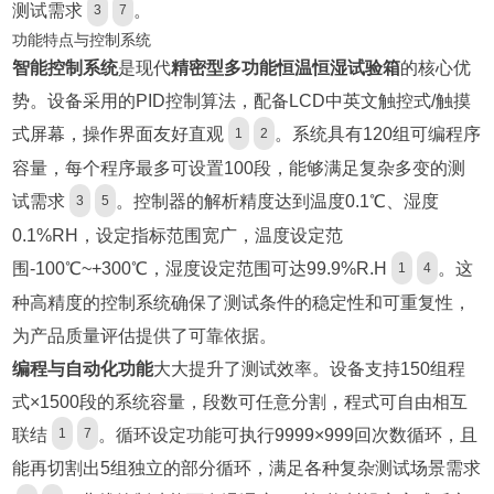
测试需求
。
3
7
功能特点与控制系统
智能控制系统
是现代
精密型多功能恒温恒湿试验箱
的核心优
势。设备采用的PID控制算法，配备LCD中英文触控式/触摸
式屏幕，操作界面友好直观
。系统具有120组可编程序
1
2
容量，每个程序最多可设置100段，能够满足复杂多变的测
试需求
。控制器的解析精度达到温度0.1℃、湿度
3
5
0.1%RH，设定指标范围宽广，温度设定范
围-100℃~+300℃，湿度设定范围可达99.9%R.H
。这
1
4
种高精度的控制系统确保了测试条件的稳定性和可重复性，
为产品质量评估提供了可靠依据。
编程与自动化功能
大大提升了测试效率。设备支持150组程
式×1500段的系统容量，段数可任意分割，程式可自由相互
联结
。循环设定功能可执行9999×999回次数循环，且
1
7
能再切割出5组独立的部分循环，满足各种复杂测试场景需求