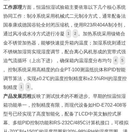
工作原理
方面，恒温恒湿试验箱主要依靠以下几个核心系统
协同工作：制冷系统采用机械式二元制冷方式，通常配备法
国泰康或德国谷轮全封闭压缩机，使用R23/R404A制冷剂，
通过风冷或水冷方式进行冷凝
。加热系统采用镍铬合
1
2
金不锈管加热器，能够快速提升箱内温度；加湿系统则通过
不锈钢加湿筒实现湿度调节，配合离心风机形成的宽带式强
迫气流循环（上出下进），确保箱内温湿度分布均匀
4
5
。控制系统采用高精度的白金PT-100测温抵抗体和PID智能
调节算法，实现±0.2℃的温度控制精度和±2.5%RH的湿度控
制精度
。
1
3
产品发展历程
反映了测试技术的不断进步。早期的恒温恒湿
箱功能单一，控制精度有限，而现代设备如HD-E702-408等
型号已经实现了高度智能化，配备了LCD中英文触控式屏
幕、多组PID控制功能和RS-232C/485C计算机接口，可模拟
从-70℃到+150℃的温度范围和20%-98%RH的湿度范围，满