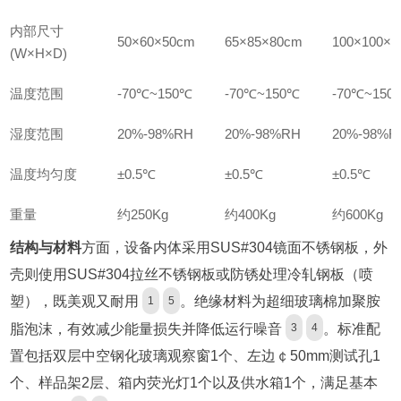
内部尺寸
50×60×50cm
65×85×80cm
100×100×
(W×H×D)
温度范围
-70℃~150℃
-70℃~150℃
-70℃~150
湿度范围
20%-98%RH
20%-98%RH
20%-98%R
温度均匀度
±0.5℃
±0.5℃
±0.5℃
重量
约250Kg
约400Kg
约600Kg
结构与材料
方面，设备内体采用SUS#304镜面不锈钢板，外
壳则使用SUS#304拉丝不锈钢板或防锈处理冷轧钢板（喷
塑），既美观又耐用
。绝缘材料为超细玻璃棉加聚胺
1
5
脂泡沫，有效减少能量损失并降低运行噪音
。标准配
3
4
置包括双层中空钢化玻璃观察窗1个、左边￠50mm测试孔1
个、样品架2层、箱内荧光灯1个以及供水箱1个，满足基本