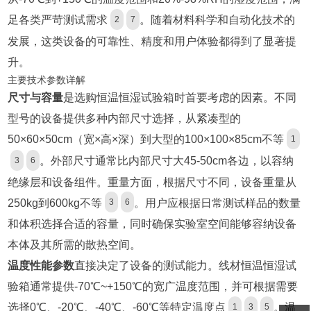
足各类严苛测试需求
。随着材料科学和自动化技术的
2
7
发展，这类设备的可靠性、精度和用户体验都得到了显著提
升。
主要技术参数详解
尺寸与容量
是选购恒温恒湿试验箱时首要考虑的因素。不同
型号的设备提供多种内部尺寸选择，从紧凑型的
50×60×50cm（宽×高×深）到大型的100×100×85cm不等
1
。外部尺寸通常比内部尺寸大45-50cm各边，以容纳
3
6
绝缘层和设备组件。重量方面，根据尺寸不同，设备重量从
250kg到600kg不等
。用户应根据日常测试样品的数量
3
6
和体积选择合适的容量，同时确保实验室空间能够容纳设备
本体及其所需的散热空间。
温度性能参数
直接决定了设备的测试能力。线材恒温恒湿试
验箱通常提供-70℃~+150℃的宽广温度范围，并可根据需要
选择0℃、-20℃、-40℃、-60℃等特定温度点
。温
1
3
5