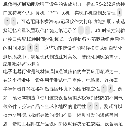
通信与扩展功能
增强了设备的集成能力。标准RS-232通信接
口支持与个人计算机（PC）联机，实现多机控制及管理
1
。可选配日本横河6点记录仪作为打印功能扩展，或选
2
4
择记忆容量装置取代传统走纸记录器
。3组时式控制输
3
5
出接口搭配10种时间控制模式，方便执行外部驱动组件启/停
的时间规划
。这些功能使设备能够轻松集成到自动化
4
7
测试系统中，满足现代制造业对高效、智能化测试的需求。
应用领域与行业标准
电子电器行业
是线材恒温恒湿试验箱的主要应用领域之一。
在这个行业中，设备用于测试电子零件、电路板、连接器、
半导体器件等在各种温湿度环境下的性能稳定性
。例
1
3
如，笔记本制造商使用这类设备模拟从极寒到酷热的不同气
候条件，验证产品在全球各地区的适用性
。测试可以
2
6
揭示材料膨胀收缩导致的接触不良、湿度引发的短路等问
题，帮助工程师在产品设计阶段就解决潜在缺陷。设备满足