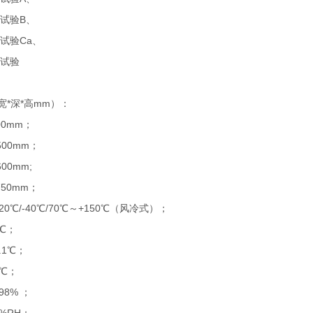
08试验B、
06试验Ca、
08试验
宽*深*高mm）：
500mm；
*500mm；
600mm;
*750mm；
20℃/-40℃/70℃～+150℃（风冷式）；
1℃；
.1℃；
1℃；
98% ；