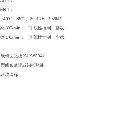
%RH；
%RH；
40℃～85℃、20%RH～95%R；
均约3℃/min，（非线性控制、空载）
均约1℃/min，（非线性控制、空载）
镜面光板(SUS#304)
雾面线条处理或钢板烤漆
泡及玻璃棉