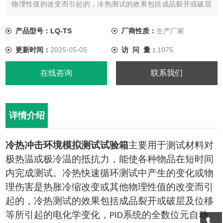
物理性值的改变而引起的，冷热测试的效果包括成品裂开或破层
及位移等所引起的电化学变化，PID系统的全数位元自动控制，将
使每个顾客都可以简易操作。
产品型号：LQ-TS
厂商性质：
生产厂家
更新时间：
2025-05-05
访 问 量：
1075
在线咨询
联系我们
详情介绍
冷热冲击环境模拟测试试验箱
主要用于测试材料对
极热温或极冷温的抵抗力，能使各种物品在短时间
内完成测试。冷热快速循环测试中产生的变化或物
理伤害是热胀冷缩改变或其他物理性值的改变而引
起的，冷热测试的效果包括成品裂开或破层及位移
等所引起的电化学变化，
系统的全数位元自动
PID