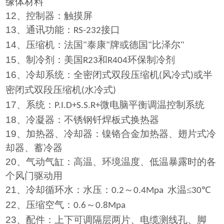
缘体材料
12
、控制器：触摸屏
13
、通讯功能：
接口
RS-232
14
、压缩机：法国
泰康
牌或德国
比泽尔
"
"
"
"
15
、制冷剂：美国
和
环保制冷剂
R23
R404
16
、冷却系统：全密闭式双段压缩机
风冷式
或半
(
)
密闭式双段压缩机
水冷式
(
)
17
、系统：
微电脑平衡调温控制系统
P.I.D+S.S.R+
18
、冷凝器：不锈钢钎焊板式换热器
19
、加热器、冷却器：镍铬合金加热器、翅片式冷
却器、蓄冷器
20
、气动气缸：高温、环境温度、低温暴露时的各
个风门驱动用
21
、冷却循环水：水压：
～
水温≤
℃
0.2
0.4Mpa
30
22
、压缩空气：
～
0.6
0.8Mpa
23
、配件：上下可调隔层两片、电缆测线孔、脚