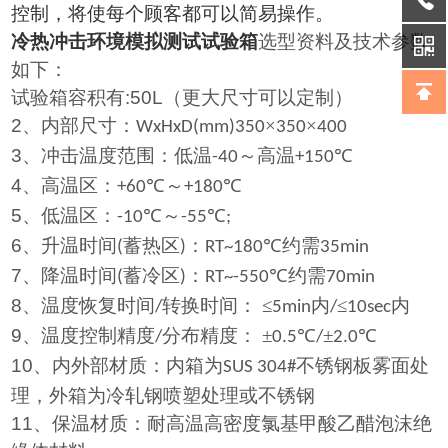
控制，将使每个顾客都可以简易操作。
冷热冲击环境模拟测试试验箱
选型资料及技术参数
如下：
试验箱容积有
:50L
（更大尺寸可以定制）
2
、内部尺寸：
×
×
WxHxD(mm)350
350
400
3
、冲击温度范围：低温
～高温
℃
-40
+150
4
、高温区：
℃～
℃
+60
+180
5
、低温区：
℃～
℃
-10
-55
;
6
、升温时间
蓄热区
：
℃约需
(
)
RT~180
35min
7
、降温时间
蓄冷区
：
℃约需
(
)
RT~-550
70min
8
、温度恢复时间
转换时间： ≤
内
≤
内
/
5min
/
10sec
9
、温度控制精度
分布精度： ±
℃
±
℃
/
0.5
/
2.0
10
、内外部材质：内箱为
不锈钢板雾面处
SUS 304#
理，外箱为冷轧钢喷塑处理或不锈钢
11
、保温材质：耐高温高密度氯基甲酸乙醋泡沫绝