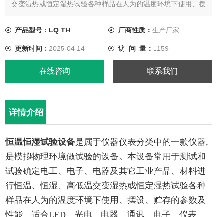
交变湿热或恒定湿热试验各种样品在人为的温度环境下使用、摆
设、贮存的参数及性能。适合LED、光电、电器、通讯、电子、
仪表、化学、车辆、塑胶制品、金属、建材、医疗、食品、航天
产品型号：LQ-TH
厂商性质：
生产厂家
等制品检测质量或研发之用。
更新时间：
2025-04-14
访 问 量：
1159
在线咨询
联系我们
详情介绍
恒温恒湿试验设备
是属于仪器仪表分类中的一款仪器,
是模拟物理环境做试验的设备。
本设备常用于测试和
试验确定电工、电子、电器及其它工业产品、材料进
行恒温、恒湿、高低温交变湿热或恒定湿热试验各种
样品在人为的温度环境下使用、摆设、贮存的参数及
性能。适合LED、光电、电器、通讯、电子、仪表、