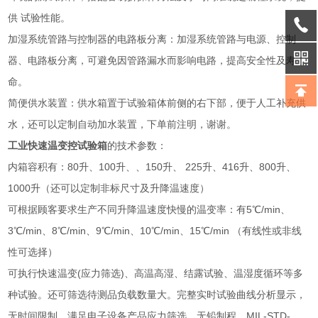
供 试验性能。
加湿系统管路与控制器的电路板分离：加湿系统管路与电源、控制
器、电路板分离，可避免因管路漏水而影响电路，提高安全性及寿
命。
简便供水装置：供水箱置于试验箱体前侧的右下部，便于人工补充供
水，还可以定制自动加水装置，下单前注明，谢谢。
工业快速温变控试验箱
的技术参数：
内箱容积有：80升、100升、、150升、 225升、416升、800升、
1000升（还可以定制非标尺寸及升降温速度）
可根据顾客要求生产不同升降温速度快慢的温变率：有5℃/min、
3℃/min、8℃/min、9℃/min、10℃/min、15℃/min （有线性或非线
性可选择）
可执行快速温变(应力筛选)、高温高湿、结露试验、温湿度循环等多
种试验。还可筛选待测品负载数量大。完整实时试验曲线分析显示，
无时间限制。满足电子设备产品应力筛选、无铅制程、MIL-STD-