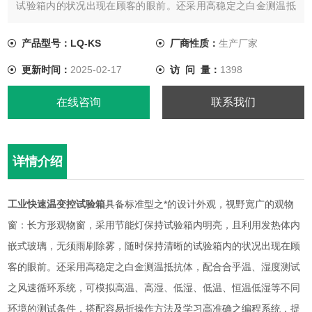
试验箱内的状况出现在顾客的眼前。还采用高稳定之白金测温抵
抗体，配合合乎温、湿度测试之风速循环系统，可模拟高温、高
湿、低湿、低温、恒温低湿等不同环境的测试条件，搭配容易折
产品型号：LQ-KS
厂商性质：
生产厂家
操作方法及学习高准确之编程系统，提供 试验性能。
更新时间：
2025-02-17
访 问 量：
1398
在线咨询
联系我们
详情介绍
工业快速温变控试验箱
具备标准型之*的设计外观，视野宽广的观物
窗：长方形观物窗，采用节能灯保持试验箱内明亮，且利用发热体内
嵌式玻璃，无须雨刷除雾，随时保持清晰的试验箱内的状况出现在顾
客的眼前。还采用高稳定之白金测温抵抗体，配合合乎温、湿度测试
之风速循环系统，可模拟高温、高湿、低湿、低温、恒温低湿等不同
环境的测试条件，搭配容易折操作方法及学习高准确之编程系统，提