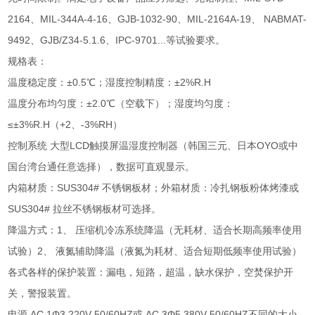
2164、MIL-344A-4-16、GJB-1032-90、MIL-2164A-19、 NABMAT-
9492、GJB/Z34-5.1.6、IPC-9701...等试验要求。
规格表：
温度稳定度：±0.5℃；湿度控制精度：±2%R.H
温度分布均匀度：±2.0℃（空载下）；湿度均匀度：
≤±3%R.H（+2、-3%RH）
控制系统 大型LCD触摸屏温湿度控制器（韩国三元、日本OYO或中
国台湾台通任意选择），数据可直观显示。
内箱材质：SUS304# 不锈钢板材；外箱材质：冷扎钢板粉体烤漆或
SUS304# 拉丝不锈钢板材可选择。
降温方式：1、 压缩机冷冻系统降温（无耗材、适合长期高频率使用
试验）2、 液氮辅助降温（液氮为耗材、适合短期低频率使用试验）
各式各样的保护装置：漏电，短路，超温，缺水保护，空焚保护开
关，警报装置。
电源 AC 1Φ3 220V 50/60HZ或 AC 3Φ5 380V 50/60HZ不同的大小