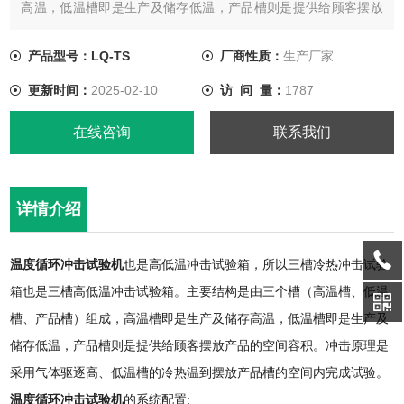
高温，低温槽即是生产及储存低温，产品槽则是提供给顾客摆放
产品的空间容积。冲击原理是采用气体驱逐高、低温槽的冷热温
到摆放产品槽的空间内完成试验。
产品型号：LQ-TS
厂商性质：
生产厂家
更新时间：
2025-02-10
访 问 量：
1787
在线咨询
联系我们
详情介绍
温度循环冲击试验机
也是高低温冲击试验箱，所以三槽冷热冲击试验
箱也是三槽高低温冲击试验箱。主要结构是由三个槽（高温槽、低温
槽、产品槽）组成，高温槽即是生产及储存高温，低温槽即是生产及
储存低温，产品槽则是提供给顾客摆放产品的空间容积。冲击原理是
采用气体驱逐高、低温槽的冷热温到摆放产品槽的空间内完成试验。
温度循环冲击试验机
的系统配置: