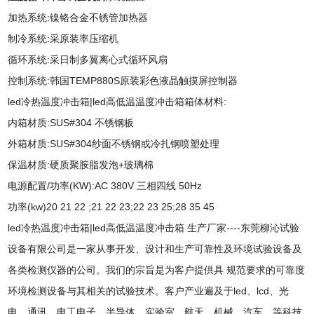
加热系统:镍铬合金不锈管加热器
制冷系统:采原装率压缩机
循环系统:采日制多翼离心式循环风扇
控制系统:韩国TEMP880S原装彩色液晶触摸屏控制器
led冷热温度冲击箱|led高低温温度冲击箱箱体材料:
内箱材质:SUS#304 不锈钢板
外箱材质:SUS#304纱面不锈钢或冷扎钢喷塑处理
保温材质:硬质聚胺脂发泡+玻璃棉
电源配置/功率(KW):AC 380V 三相四线 50Hz
功率(kw)20 21 22 ;21 22 23;22 23 25;28 35 45
led冷热温度冲击箱|led高低温温度冲击箱 生产厂家----东莞柳沁试验
设备有限公司是一家从事开发、设计和生产可靠性及环境试验设备及
各类检测仪器的公司。我们的宗旨是为客户提供具 规范要求的可靠度
环境检测设备与其相关的试验技术。客户产业遍及于led、lcd、光
电、通讯、电工电子、半导体、实验室、航天、机械、汽车…等科技