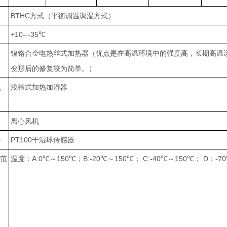
BTHC方式（平衡调温调湿方式）
+10---35℃
镍铬合金电热丝式加热器（优点是在高温环境中的强度高，长期高温
变形后的修复较为简单。）
机
浅槽式加热加湿器
离心风机
器
PT100干湿球传感器
度范
温度：A:0℃～150℃；B:-20℃～150℃； C:-40℃～150℃； D：-