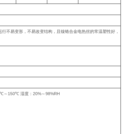
运行不易变形，不易改变结构，且镍铬合金电热丝的常温塑性好，
70℃～150℃ 湿度：20%～98%RH