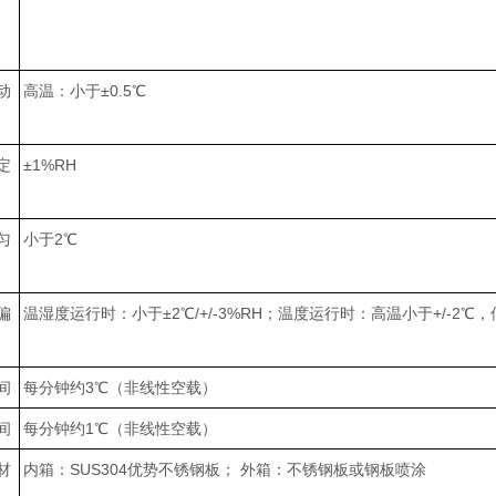
动
高温：小于±0.5℃
定
±1%RH
匀
小于2℃
偏
温湿度运行时：小于±2℃/+/-3%RH；温度运行时：高温小于+/-2℃，低
间
每分钟约3℃（非线性空载）
间
每分钟约1℃（非线性空载）
材
内箱：SUS304优势不锈钢板； 外箱：不锈钢板或钢板喷涂