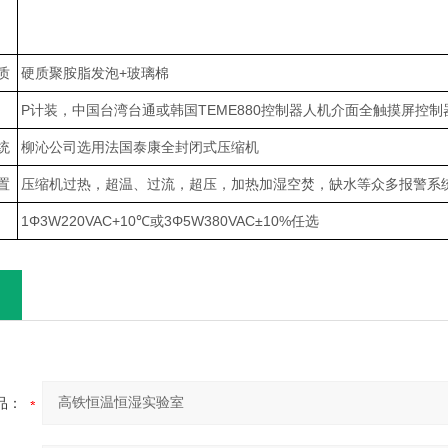
质
硬质聚胺脂发泡+玻璃棉
P计装，中国台湾台通或韩国TEME880控制器人机介面全触摸屏控制
统
柳沁公司选用法国泰康全封闭式压缩机
置
压缩机过热，超温、过流，超压，加热加湿空焚，缺水等众多报警系
1Φ3W220VAC+10℃或3Φ5W380VAC±10%任选
品：