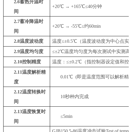
2.6
蓄热升温时
+
2
0℃
→
+
165
℃≤
40分钟
间
2.7
蓄冷降温时
+20℃ → -
55
℃≤
约
60
min
间
2.8
温度波动度
温度
≤±0.5℃（温度波动度为中心点
2.9
温度
均匀度
≤±2℃温度均匀度为每次测试中实测
2.10
控制精度
温度：
≤±0.2℃（指控制器设定值和
2.11
温度解析精
0.
01
℃
(即是温度范围可以解析精
度
2.12
温度转换时
10秒种内完成
间
2.13
温度恢复时
≤5min
间
GJB150.5-86温度冲击试验Test of temperat