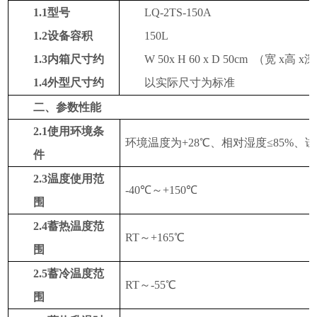
1.1
型号
LQ-2TS-150A
1.2设备
容积
15
0L
1.3
内箱尺寸
约
W
50x
H
60
x
D
50
cm
（
宽
x高
x
1.4
外型尺寸
约
以实际尺寸为标准
二、参数
性能
2.1使用
环境条
环境温度为
+
28
℃、相对湿度≤85%、
件
2.3
温度
使用
范
-40
℃
～
+
150
℃
围
2.4
蓄热温度范
RT
～
+
165
℃
围
2.5
蓄冷温度范
RT
～
-
55
℃
围