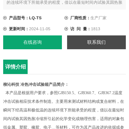
的连续环境下所能承受的程度，借以在最短时间内试验其因热胀
冷缩所引起的化学变化或物理伤害，适用的对象包括金属、塑
胶、橡胶、电子…等材料，可作为其产品改进的依据或参考。
产品型号：LQ-TS
厂商性质：
生产厂家
更新时间：
2024-11-05
访 问 量：
1813
在线咨询
联系我们
详情介绍
柳沁科技 冷热冲击试验箱
产品简介：
本产品是根据用户要求，参照
GJB150.5、GJB360.7、GJB367.2温度
冲击试验相应技术条件制造。主要用来测试材料结构或复合材料，在
瞬间下经高温和极低温的连续环境下所能承受的程度，借以在最短时
间内试验其因热胀冷缩所引起的化学变化或物理伤害，适用的对象包
括金属、塑胶、橡胶、电子…等材料，可作为其产品改进的依据或参