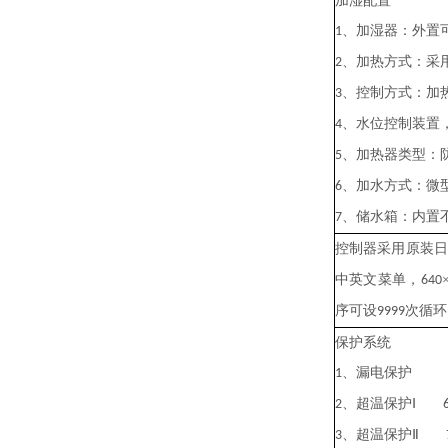
加湿配置
、加湿器：外置
1
、加热方式：采
2
、控制方式：加
3
、水位控制装置
4
、加热器类型：
5
、加水方式：微
6
、储水箱：内置
7
控制器采用
原装
中英文菜单
，
640
序可设
次循环
9999
保护系统
、漏电保护
1
、超温保护Ⅰ
2
、超温保护Ⅱ
3