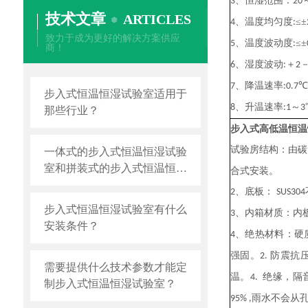
、恒湿范围：
3
2
0
技术文章
ARTICLES
、温度均匀度
≤±
4
:
致力于成为更好的解决方案供应
、温度波动度
≤±
5
:
商！
、湿度波动
＋
6
:
2
、降温速率
℃
7
:0.7
步入式恒温恒湿试验室适用于
、升温速率
～
8
:1
3
那些行业？
步入式高低温恒温
试验房结构：
由
碳
一体式的步入式恒温恒湿试验
室和拼装式的步入式恒温恒湿
合式安装。
试验室那个比较好？
、
底板：
2
SUS304
步入式恒温恒湿试验室有什么
、内箱材质：内
3
安装条件？
、绝热材料：硬
4
强固。
防震抗
2.
需要提供什么技术参数才能定
温。
绝缘，隔
4.
制步入式恒温恒湿试验室？
雨水不会从
95% ,