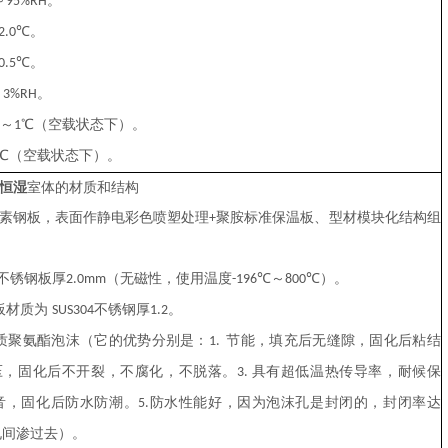
～
。
9
5
%RH
℃。
2.0
℃。
0.5
－
。
3%RH
～
℃（空载状态下）。
1
℃（空载状态下）。
恒湿
室体
的
材质和结构
素钢板，表面作静电彩色喷塑处理
聚胺标准保温板
、型材模块化结构组
+
不锈钢板厚
（无磁性，使用温度
℃～
℃）。
2.0mm
-196
800
板材质为
不锈钢厚
。
SUS304
1.2
质聚氨酯泡沫（它的优势分别是：
节能，填充后无缝隙，固化后粘结
1.
压，固化后不开裂，不腐化，不脱落。
具有超低温热传导率，耐候保
3.
音，固化后防水防潮。
防水性能好，因为泡沫孔是封闭的，封闭率达
5.
孔间渗过去）。