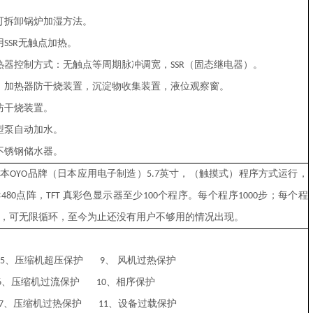
可拆卸锅炉加湿方法。
用
无触点加热。
SSR
热器控制方式：无触点等周期脉冲调宽，
（固态继电器）。
SSR
，加热器防干烧装置，沉淀物收集装置，液位观察窗。
防干烧装置。
型泵自动加水。
不锈钢储水器。
日本
品牌（日本应用电子制造）
英寸，（触摸式）程序方式运行，
OYO
5.7
×
点阵，
真彩色显示器至少
个程序。每个程序
步；每个程
480
TFT
100
1000
，可无限循环，至今为止还没有用户不够用的情况出现。
、压缩机超压保护
、 风机过热保护
5
9
、压缩机过流保护
、相序保护
6
10
、压缩机过热保护
、设备过载保护
7
11