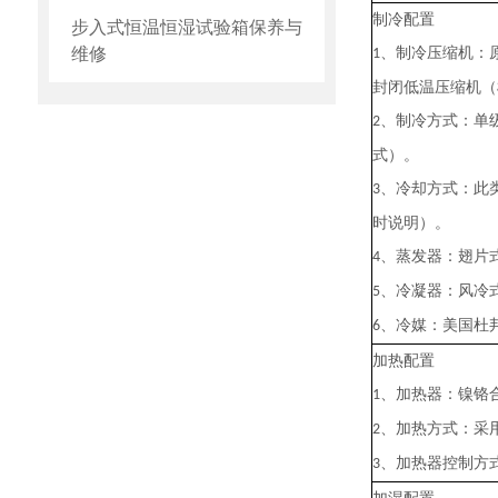
制冷配置
步入式恒温恒湿试验箱保养与
维修
、制冷压缩机：
1
封闭低温压缩机（
、制冷方式：单
2
式）。
、冷却方式：此
3
时说明）。
、蒸发器：翅片
4
、冷凝器：风冷
5
、冷媒：美国杜
6
加热配置
、加热器：
镍铬
1
、加热方式：采
2
、
加热器控制方
3