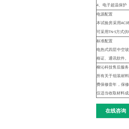
、电子超温保护
4
电源配置
本试验房采用
AC3
可采用
方式供
TN-S
标准配置
电热式四层中空
格证、通讯软件。
柳沁科技售后服务
所有关于
组装材
费保修壹年，保
仅适当收取材料成
在线咨询