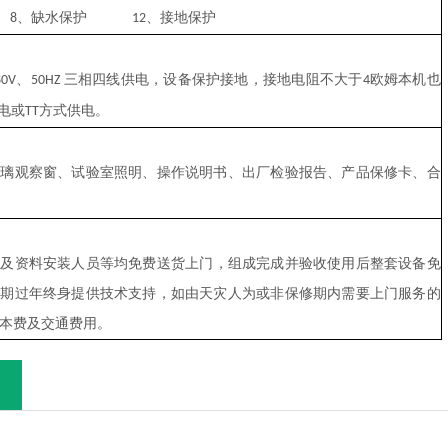
、缺水保护
、接地保护
8
12
、
三相四线供电，设备保护接地，接地电阻不大于
欧姆本机也
80V
50HZ
4
电或
方式供电。
TT
玻璃观察窗、试验室照明、操作说明书、出厂检验报告、产品保修卡、合
料及资料安装人员等均
免费送货上门，组成完成并验收使用后整套设备免
修期过年终身提供技术支持，如由天灾人为或非保修期内需要上门服务的
本费及交通费用。