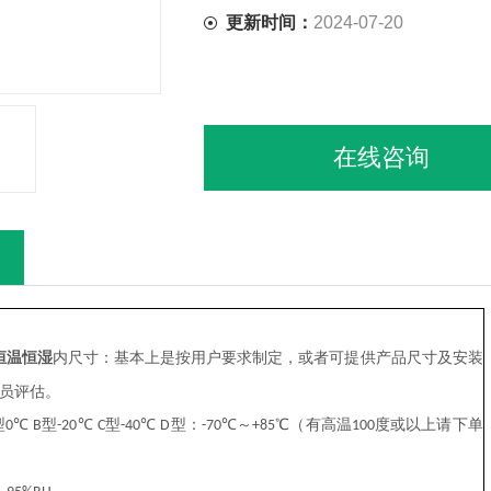
更新时间：
2024-07-20
在线咨询
恒温恒湿
内
尺寸：基本上是按用户要求制定，或者可提供产品尺寸及安装
员评估。
型
℃
型
℃
型
℃
型：
℃～
℃（有高温
度或以上请下单
0
B
-20
C
-40
D
-70
+
85
100