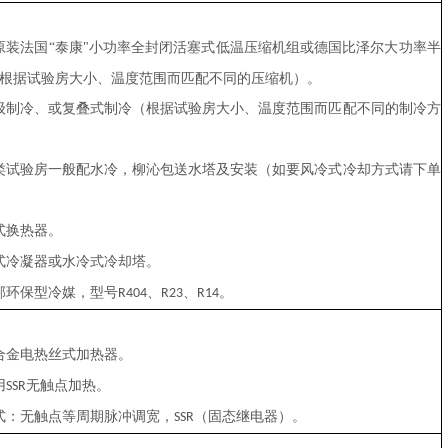
原装法国“泰康"小功率全封闭活塞式低温压缩机组或德国比泽尔大功率半
根据试验房大小、温度范围而匹配不同的压缩机）。
级制冷、或复叠式制冷（根据试验房大小、温度范围而匹配不同的制冷方
类试验房一般配水冷，柳沁包送水塔及安装（如要风冷式冷却方式请下单
式换热器。
式冷凝器或水冷式冷却塔。
邦环保型冷媒，型号
、
、
。
R404
R23
R14
合金电热丝式加热器。
用
无触点加热。
SSR
式：无触点等周期脉冲调宽，
（固态继电器）。
SSR