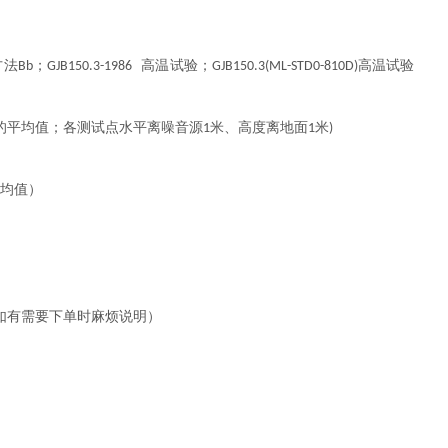
方法
；
高温试验；
高温试验
Bb
GJB150.3-1986
GJB150.3(ML-STD0-810D)
的平均值；各测试点水平离噪音源
米、高度离地面
米
1
1
)
平均值）
如有需要下单时麻烦说明）