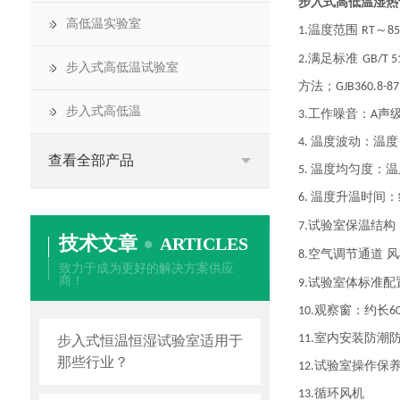
步入式高低温湿热
高低温实验室
温度范围
～
1.
RT
8
满足标准
2.
GB/T 5
步入式高低温试验室
方法；
GJB360.8-87
步入式高低温
工作噪音：
声级
3.
A
温度波动：温度
4.
查看全部产品
温度均匀度：温
5.
温度升温时间：
6.
试验室保温结构
7.
技术文章
ARTICLES
空气调节通道
风
8.
致力于成为更好的解决方案供应
商！
试验室体标准配
9.
观察窗：约长
10.
6
室内安装防潮
11.
步入式恒温恒湿试验室适用于
那些行业？
试验室操作保
12.
循环风机
13.