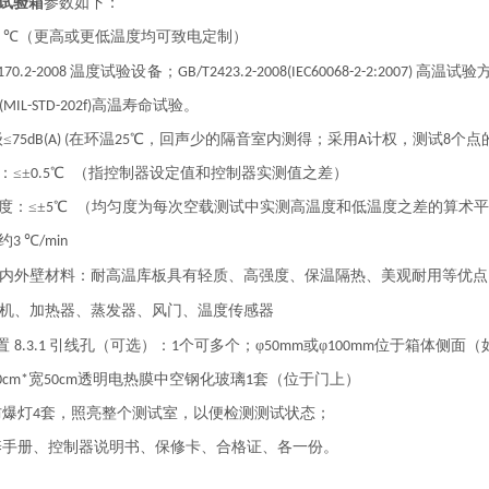
试验箱
参数如下：
℃（更高或更低温度均可致电定制）
5
温度试验设备；
高温试验
170.2-2008
GB/T2423.2-2008(IEC60068-2-2:2007)
高温寿命试验。
(MIL-STD-202f)
≤
在环温
℃，回声少的隔音室内测得；采用
计权，测试
个点
75dB(A) (
25
A
8
：≤±
℃ （指控制器设定值和控制器实测值之差）
0.5
度：≤±
℃ （均匀度为每次空载测试中实测高温度和低温度之差的算术
5
约
℃
3
/min
内外壁材料：耐高温库板具有轻质、高强度、保温隔热、美观耐用等优点
机、加热器、蒸发器、风门、温度传感器
置
引线孔（可选）：
个可多个；φ
或φ
位于箱体侧面（
8.3.1
1
50mm
100mm
宽
透明电热膜中空钢化玻璃
套（位于门上）
0cm*
50cm
1
防爆灯
套，照亮整个测试室，以便检测测试状态；
4
养手册、控制器说明书、保修卡、合格证、各一份。