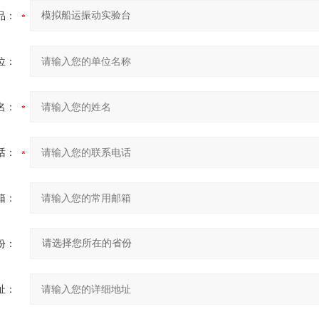
品：
位：
名：
话：
箱：
份：
址：