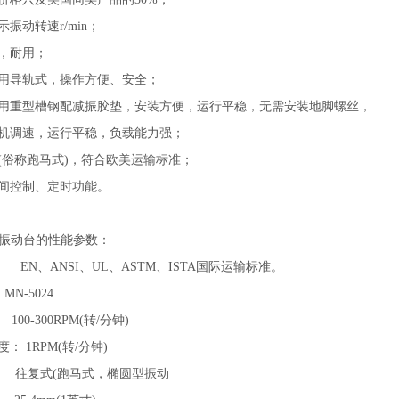
振动转速r/min；
动，耐用；
采用导轨式，操作方便、安全；
采用重型槽钢配减振胶垫，安装方便，运行平稳，无需安装地脚螺丝，
电机调速，运行平稳，负载能力强；
动(俗称跑马式)，符合欧美运输标准；
时间控制、定时功能。
振动台的性能参数：
准 EN、ANSI、UL、ASTM、ISTA国际运输标准。
N-5024
00-300RPM(转/分钟)
： 1RPM(转/分钟)
： 往复式(跑马式，椭圆型振动