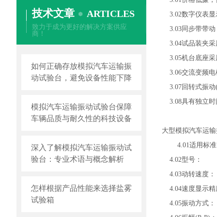
技术文章
ARTICLES
3.02数字仪表显示
致力于成为更好的解决方案供应
3.03同步带带
商！
3.04试品装夹
3.05机台底座
如何正确存放模拟汽车运输振
3.06交流变频
动试验台，避免设备性能下降
3.07回转式振
3.08具有独立
模拟汽车运输振动试验台保障
车辆品质与耐久性的科技设备
大型模拟汽车运输
4.01适用标
深入了解模拟汽车运输振动试
验台：专业术语与概念解析
4.02型号： M
4.03动转速度： 1
怎样根据产品性能来选择盐雾
4.04速度显示精度
试验箱
4.05振动方式