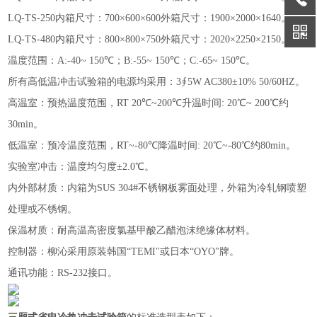
LQ-TS-250内箱尺寸：700×600×600外箱尺寸：1900×2000×1640。
LQ-TS-480内箱尺寸：800×800×750外箱尺寸：2020×2250×2150。
温度范围：
A:-40~ 150℃；B:-55~ 150℃；C:-65~ 150℃。
所有高低温冲击试验箱的电源均采用：
3∮5W AC380±10% 50/60HZ。
高温室：预热温度范围，
RT 20℃~200℃升温时间: 20℃~ 200℃约
30min。
低温室：预冷温度范围，
RT~-80℃降温时间: 20℃~-80℃约80min。
实验室冲击：温度均匀度
±2.0℃。
内外部材质：内箱为
SUS 304#不锈钢板雾面处理，外箱为冷轧钢喷塑
处理或不锈钢。
保温材质：耐高温高密度氯基甲酸乙醋泡沫绝缘体材料。
控制器：柳沁采用原装韩国
“TEMI"或日本“OYO"牌。
通讯功能：
RS-232接口。