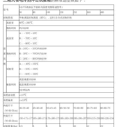
三厢式省电冷热冲击试验箱
的
标准选型表如下：
LQ-TS再加以下容积与温度范围组成型号）
型
号
50
80
100
150
252
360
480
控制系统
平衡调温控制系统（
BTC），以P.I.D.方式控制SSR
高度室
60℃～200℃
预热时间
约
20分钟
A：－55℃～10℃
低温室
B：－70℃～10℃
C：－80℃～10℃
温
A：20℃～－55℃约60分钟
度
预热时间
B：20℃～－70℃约75分钟
范
C：20℃～－80℃约90分钟
围
A：－40℃～150℃
试验室
B：－55℃～150℃
C：－65℃～150℃
高温暴露
30分钟
恢复时间
低温暴露
30分钟
5分钟以内
温度波动度
±1.0℃
温度偏差
≤±2.0℃
内箱尺寸
36×35×40
45×40×40
50×45×45
60×50×50
70×60×60
80×75×60
80×80×75
（
W×H×Dcm）
外箱尺寸
150×171×177
165×180×173
170×180×173
180×180×200
190×190×197
200×215×250
200×226×254
（
W×H×Dcm）
试验重量
(Kg)
3.5
5
5
5
10
12
15