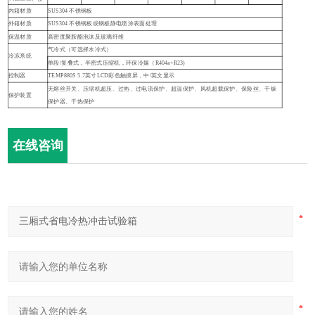
内箱材质
SUS304 不锈钢板
外箱材质
SUS304 不锈钢板或钢板静电喷涂表面处理
保温材质
高密度聚胺酯泡沫及玻璃纤维
气冷式（可选择水冷式）
冷冻系统
单段
/复叠式，半密式压缩机，环保冷媒（R404a+R23)
控制器
TEMP880S 5.7英寸LCD彩色触摸屏，中/英文显示
无熔丝开关、压缩机超压、过热、过电流保护、超温保护、风机超载保护、保险丝、干燥
保护装置
保护器、干热保护
在线咨询