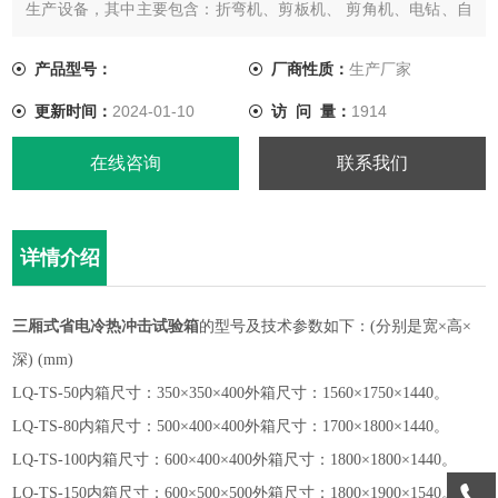
生产设备，其中主要包含：折弯机、剪板机、 剪角机、电钻、自
动冲床、减角机，喷涂老化房、设备成型后拥有一批高科技人才
从焊接、组装、制冷安装、电路安装、调试等环节，出厂具备出
产品型号：
厂商性质：
生产厂家
厂检验书，检测设备先进工具，九点检测仪器等相关设备。
更新时间：
2024-01-10
访 问 量：
1914
在线咨询
联系我们
详情介绍
三厢式省电冷热冲击试验箱
的
型号及技术参数如下：
(分别是宽×高×
深) (mm)
LQ-TS-50内箱尺寸：350×350×400外箱尺寸：1560×1750×1440。
LQ-TS-80内箱尺寸：500×400×400外箱尺寸：1700×1800×1440。
LQ-TS-100内箱尺寸：600×400×400外箱尺寸：1800×1800×1440。
LQ-TS-150内箱尺寸：600×500×500外箱尺寸：1800×1900×1540。