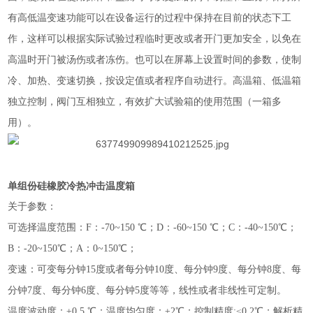
有高低温变速功能可以在设备运行的过程中保持在目前的状态下工
作，这样可以根据实际试验过程临时更改或者开门更加安全，以免在
高温时开门被汤伤或者冻伤。也可以在屏幕上设置时间的参数，使制
冷、加热、变速切换，按设定值或者程序自动进行。高温箱、低温箱
独立控制，阀门互相独立，有效扩大试验箱的使用范围（一箱多
用）。
单组份硅橡胶冷热冲击温度箱
关于参数：
可选择温度范围：
F：-70~150 ℃；D：-60~150 ℃；C：-40~150℃；
B：-20~150℃；A：0~150℃；
变速：可变每分钟
15度或者每分钟10度、每分钟9度、每分钟8度、每
分钟7度、每分钟6度、每分钟5度等等，线性或者非线性可定制。
温度波动度：
±0.5 ℃；温度均匀度：±2℃；控制精度;≤0.2℃；解析精