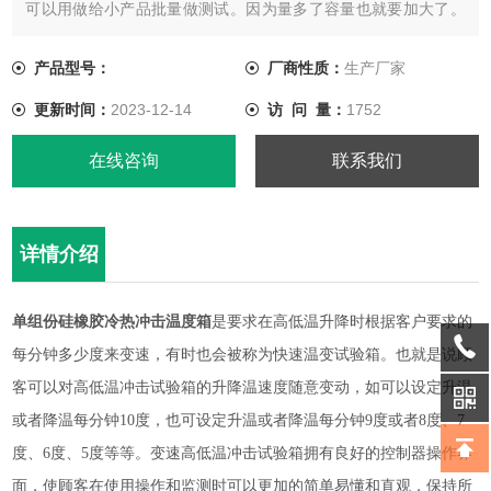
可以用做给小产品批量做测试。因为量多了容量也就要加大了。
目前柳沁公司生产的大型冷热冲击试验箱主要销往于这些工业：
光电、LED、显示器、显示屏、航天，航空，手机连接器，PCB
产品型号：
厂商性质：
生产厂家
连接器，FPC连接器，电感器、电脑连接器，电源连接器，信号
更新时间：
2023-12-14
访 问 量：
1752
连接
在线咨询
联系我们
详情介绍
单组份硅橡胶冷热冲击温度箱
是要求在高低温升降时根据客户要求的
每分钟多少度来变速，有时也会被称为快速温变试验箱。也就是说顾
客可以对高低温冲击试验箱的升降温速度随意变动，如可以设定升温
或者降温每分钟
10度，也可设定升温或者降温每分钟9度或者8度、7
度、6度、5度等等。变速高低温冲击试验箱拥有良好的控制器操作界
面，使顾客在使用操作和监测时可以更加的简单易懂和直观，保持所