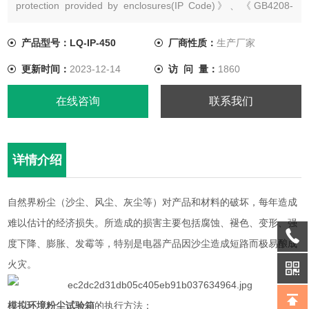
protection provided by enclosures(IP Code)》、《GB4208-
2017外壳防护等级(IP 代码)》13.4、13.5 条款与图 3及
GB7000.1《灯具 部分：一般要求与试验》9.2.1、9.2.2条款及图
产品型号：LQ-IP-450
厂商性质：
生产厂家
6的要求。
更新时间：
2023-12-14
访 问 量：
1860
在线咨询
联系我们
详情介绍
自然界粉尘（沙尘、风尘、灰尘等）对产品和材料的破坏，每年造成
难以估计的经济损失。所造成的损害主要包括腐蚀、褪色、变形、强
度下降、膨胀、发霉等，特别是电器产品因沙尘造成短路而极易酿成
火灾。
模拟环境粉尘试验箱
的执行方法：