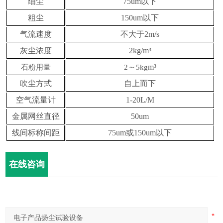
细尘
75um以下
粗尘
150um以下
气流速
度
不大于2m/s
灰尘浓度
2kg/m³
～
m³
石粉
用量
2
5kg
吹尘方式
自上而下
空气流量计
1-20L/M
金属网丝直径
50um
线间标称间距
75um或150um以下
在线咨询