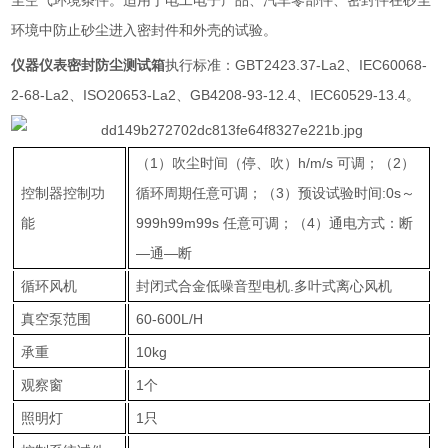
尘空气环境条件。适用于电工电子产品、汽车零部件、密封件在砂尘
环境中防止砂尘进入密封件和外壳的试验。
仪器仪表密封防尘测试箱
执行标准：GBT2423.37-La2、IEC60068-
2-68-La2、ISO20653-La2、GB4208-93-12.4、IEC60529-13.4。
（1）吹尘时间（停、吹）h/m/s 可调；（2）
控制器控制功
循环周期任意可调；（3）预设试验时间:0s～
能
999h99m99s 任意可调；（4）通电方式：断
—通—断
循环风机
封闭式合金低噪音型电机.多叶式离心风机
真空泵范围
60-600L/H
承重
10kg
观察窗
1个
照明灯
1只