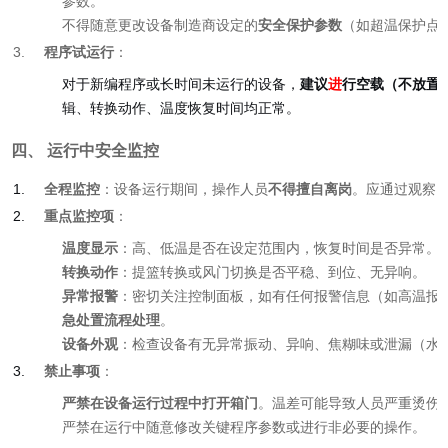
参数。
不得随意更改设备制造商设定的
安全保护参数
（如超温保护点
程序试运行
：
对于新编程序或长时间未运行的设备，
建议
进
行空载（不放置样
辑、转换动作、温度恢复时间均正常。
四、 运行中安全监控
全程监控
：设备运行期间，操作人员
不得擅自离岗
。应通过观察
重点监控项
：
温度显示
：高、低温是否在设定范围内，恢复时间是否异常。
转换动作
：提篮转换或风门切换是否平稳、到位、无异响。
异常报警
：密切关注控制面板，如有任何报警信息（如高温报
急处置流程处理
。
设备外观
：检查设备有无异常振动、异响、焦糊味或泄漏（水
禁止事项
：
严禁在设备运行过程中打开箱门
。温差可能导致人员严重烫伤
严禁在运行中随意修改关键程序参数或进行非必要的操作。