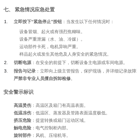
七、 紧急情况应急处置
立即按下“紧急停止”按钮
：当发生以下任何情况时：
设备冒烟、起火或有强烈焦糊味。
设备严重泄漏（水、油、冷媒）。
运动部件卡死，电机异响严重。
样品起火或发生其他危及人身安全的紧急情况。
切断电源
：在安全的前提下，切断设备主电源或车间电源。
报告与记录
：立即向上级主管报告，保护现场，并详细记录故障
严禁非专业人员擅自拆卸检修
。
安全警示标识
高温烫伤
：高温区及箱门有高温表面。
低温冻伤
：低温区、蒸发器及管路表面温度极低。
挤压危险
：提篮转换或箱门运动区域。
触电危险
：电气控制柜内部。
旋转部件
：风机、压缩机等。