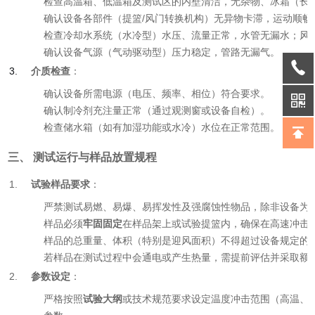
检查高温箱、低温箱及测试区的内壁清洁，无杂物、冰霜（长
确认设备各部件（提篮/风门转换机构）无异物卡滞，运动顺畅
检查冷却水系统（水冷型）水压、流量正常，水管无漏水；风
确认设备气源（气动驱动型）压力稳定，管路无漏气。
介质检查
：
确认设备所需电源（电压、频率、相位）符合要求。
确认制冷剂充注量正常（通过观测窗或设备自检）。
检查储水箱（如有加湿功能或水冷）水位在正常范围。
三、 测试运行与样品放置规程
试验样品要求
：
严禁测试易燃、易爆、易挥发性及强腐蚀性物品，除非设备为
样品必须
牢固固定
在样品架上或试验提篮内，确保在高速冲击
样品的总重量、体积（特别是迎风面积）不得超过设备规定的
若样品在测试过程中会通电或产生热量，需提前评估并采取额
参数设定
：
严格按照
试验大纲
或技术规范要求设定温度冲击范围（高温、