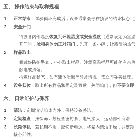
五、 操作结束与取样规程
正常结束
：试验循环完成后，设备通常会停在预设的结束状态（
安全开门
：
待设备内部温度
恢复到环境温度或安全温度
（通常设定为室温
开门时，
脸和身体勿正对箱门
，先开一条小缝，让残留的热气
样品取出
：
佩戴好防护手套，小心取出样品。注意高温样品可能仍有余热
触电或滑落。
检查样品状态，如有液体泄漏等异常情况，需立即妥善处理。
设备归位
：取出所有样品和固定装置后，关闭箱门，但
不要立即
六、 日常维护与保养
清洁
：定期清洁箱体内外，保持设备整洁。
定期检查
：按保养计划检查密封条、电气接头、运动部件润滑、
长期停机
：若长期不用，应切断电源，将箱内清洁干燥，并定期
核心部件。