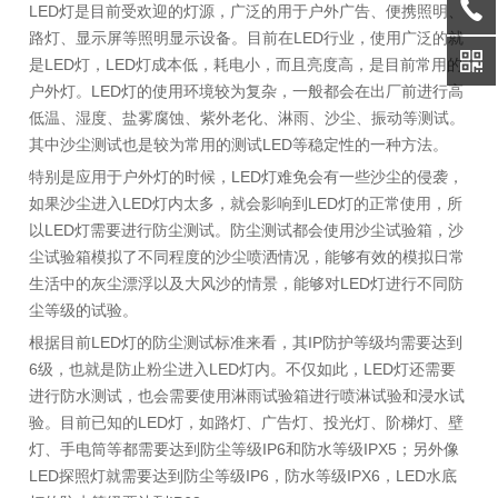
LED灯是目前受欢迎的灯源，广泛的用于户外广告、便携照明、
路灯、显示屏等照明显示设备。目前在LED行业，使用广泛的就
是LED灯，LED灯成本低，耗电小，而且亮度高，是目前常用的
户外灯。LED灯的使用环境较为复杂，一般都会在出厂前进行高
低温、湿度、盐雾腐蚀、紫外老化、淋雨、沙尘、振动等测试。
其中沙尘测试也是较为常用的测试LED等稳定性的一种方法。
特别是应用于户外灯的时候，LED灯难免会有一些沙尘的侵袭，
如果沙尘进入LED灯内太多，就会影响到LED灯的正常使用，所
以LED灯需要进行防尘测试。防尘测试都会使用沙尘试验箱，沙
尘试验箱模拟了不同程度的沙尘喷洒情况，能够有效的模拟日常
生活中的灰尘漂浮以及大风沙的情景，能够对LED灯进行不同防
尘等级的试验。
根据目前LED灯的防尘测试标准来看，其IP防护等级均需要达到
6级，也就是防止粉尘进入LED灯内。不仅如此，LED灯还需要
进行防水测试，也会需要使用淋雨试验箱进行喷淋试验和浸水试
验。目前已知的LED灯，如路灯、广告灯、投光灯、阶梯灯、壁
灯、手电筒等都需要达到防尘等级IP6和防水等级IPX5；另外像
LED探照灯就需要达到防尘等级IP6，防水等级IPX6，LED水底