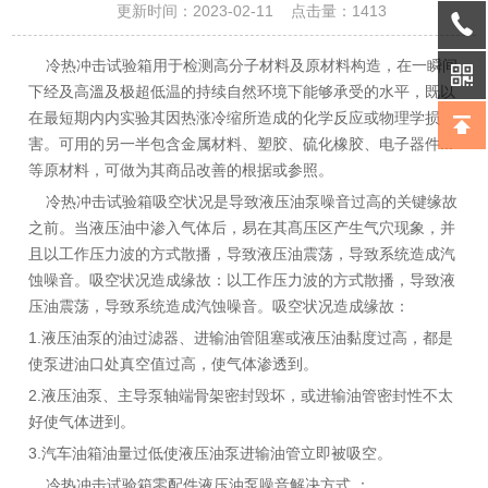
更新时间：2023-02-11 点击量：
1413
冷热冲击试验箱用于检测高分子材料及原材料构造，在一瞬间
下经及高溫及极超低温的持续自然环境下能够承受的水平，既以
在最短期内内实验其因热涨冷缩所造成的化学反应或物理学损
害。可用的另一半包含金属材料、塑胶、硫化橡胶、电子器件...
等原材料，可做为其商品改善的根据或参照。
冷热冲击试验箱吸空状况是导致液压油泵噪音过高的关键缘故
之前。当液压油中渗入气体后，易在其髙压区产生气穴现象，并
且以工作压力波的方式散播，导致液压油震荡，导致系统造成汽
蚀噪音。吸空状况造成缘故：以工作压力波的方式散播，导致液
压油震荡，导致系统造成汽蚀噪音。吸空状况造成缘故：
1.液压油泵的油过滤器、进输油管阻塞或液压油黏度过高，都是
使泵进油口处真空值过高，使气体渗透到。
2.液压油泵、主导泵轴端骨架密封毁坏，或进输油管密封性不太
好使气体进到。
3.汽车油箱油量过低使液压油泵进输油管立即被吸空。
冷热冲击试验箱零配件液压油泵噪音解决方式 ：